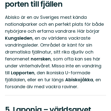
porten till fjällen
Abisko är en av Sveriges mest kända
nationalparker och en perfekt plats för både
nybörjare och erfarna vandrare. Här börjar
Kungsleden
, en av världens vackraste
vandringsleder. Området är känt för sin
dramatiska fjällnatur, sitt rika djurliv och
fenomenet
norrsken
, som ofta kan ses här
under vinterhalvåret. Missa inte en vandring
till
Lapporten
, den ikoniska U-formade
fjälldalen, eller en tur längs
Abiskojåkka
, en
forsande älv med vackra raviner.
5.
Laponia – världsarvet