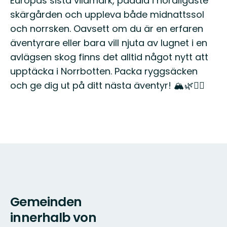
Europas sista vildmark, paddla i nordligaste
skärgården och uppleva både midnattssol
och norrsken. Oavsett om du är en erfaren
äventyrare eller bara vill njuta av lugnet i en
avlägsen skog finns det alltid något nytt att
upptäcka i Norrbotten. Packa ryggsäcken
och ge dig ut på ditt nästa äventyr! 🏔️🌿🚶‍♂️
Gemeinden
innerhalb von