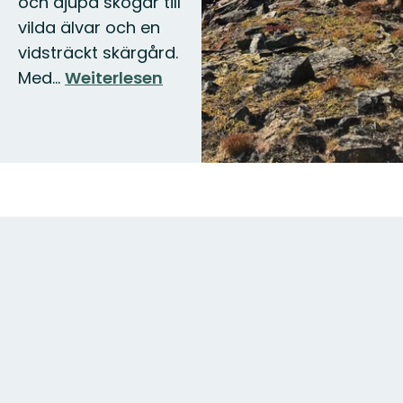
och djupa skogar till
vilda älvar och en
vidsträckt skärgård.
Med…
Weiterlesen
Karte