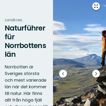
Vollbi
öffne
Landkreis
Naturführer
für
Norrbottens
län
Norrbotten är
Sveriges största
Vorheriger
Nächs
och mest varierade
Slide
Slide
län när det kommer
till natur. Här finns
allt från höga fjäll