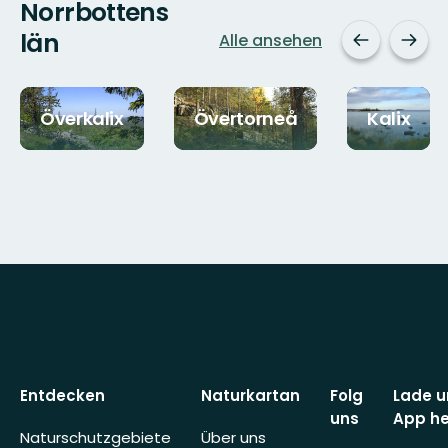
Norrbottens
län
Alle ansehen
Överkalix
Övertorneå
Kalix
Entdecken
Naturkartan
Folg
Lade u
uns
App he
Naturschutzgebiete
Über uns