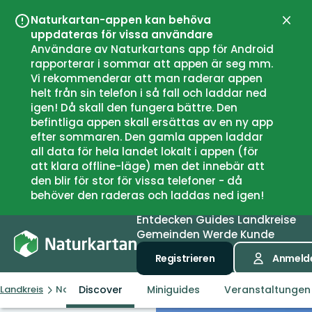
Naturkartan-appen kan behöva
Schli
uppdateras för vissa användare
Användare av Naturkartans app för Android
rapporterar i sommar att appen är seg mm.
Vi rekommenderar att man raderar appen
helt från sin telefon i så fall och laddar ned
igen! Då skall den fungera bättre. Den
befintliga appen skall ersättas av en ny app
efter sommaren. Den gamla appen laddar
all data för hela landet lokalt i appen (för
att klara offline-läge) men det innebär att
den blir för stor för vissa telefoner - då
behöver den raderas och laddas ned igen!
Entdecken
Guides
Landkreise
Gemeinden
Werde Kunde
Registrieren
Anmeld
Discover
Miniguides
Veranstaltungen
Landkreis
Norrbottens län