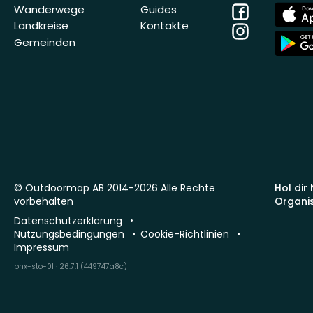
Facebook
App
Wanderwege
Guides
Store
Landkreise
Kontakte
Instagram
App
Gemeinden
Store
© Outdoormap AB 2014-2026 Alle Rechte
Hol dir
vorbehalten
Organi
Datenschutzerklärung
Nutzungsbedingungen
Cookie-Richtlinien
Impressum
phx-sto-01 · 26.7.1 (449747a8c)