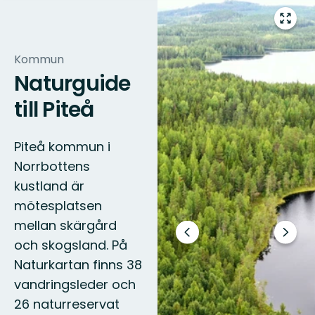
Gå
till
helsk
Kommun
Naturguide
till Piteå
Piteå kommun i
Norrbottens
kustland är
mötesplatsen
mellan skärgård
Föregående
Nästa
och skogsland. På
bild
bildsp
Naturkartan finns 38
vandringsleder och
26 naturreservat