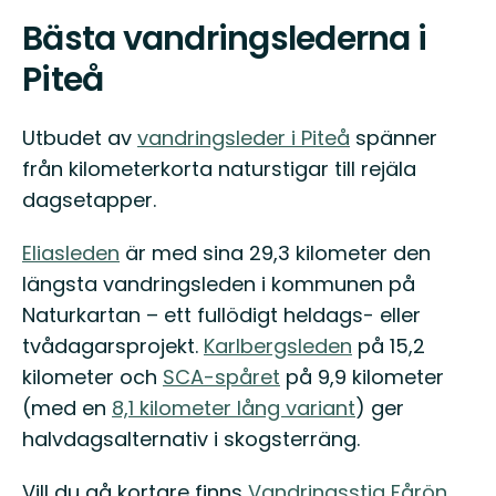
Bästa vandringslederna i
Piteå
Utbudet av
vandringsleder i Piteå
spänner
från kilometerkorta naturstigar till rejäla
dagsetapper.
Eliasleden
är med sina 29,3 kilometer den
längsta vandringsleden i kommunen på
Naturkartan – ett fullödigt heldags- eller
tvådagarsprojekt.
Karlbergsleden
på 15,2
kilometer och
SCA-spåret
på 9,9 kilometer
(med en
8,1 kilometer lång variant
) ger
halvdagsalternativ i skogsterräng.
Vill du gå kortare finns
Vandringsstig Fårön
,