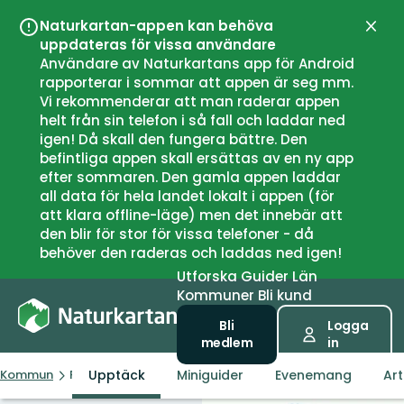
Naturkartan-appen kan behöva
Stän
uppdateras för vissa användare
Användare av Naturkartans app för Android
rapporterar i sommar att appen är seg mm.
Vi rekommenderar att man raderar appen
helt från sin telefon i så fall och laddar ned
igen! Då skall den fungera bättre. Den
befintliga appen skall ersättas av en ny app
efter sommaren. Den gamla appen laddar
all data för hela landet lokalt i appen (för
att klara offline-läge) men det innebär att
den blir för stor för vissa telefoner - då
behöver den raderas och laddas ned igen!
Utforska
Guider
Län
Kommuner
Bli kund
Bli
Logga
medlem
in
Upptäck
Miniguider
Evenemang
Art
Kommun
Piteå