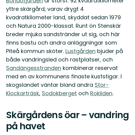
Bondöfjärden
är störst: 92 kvadratkilometer
yttre skärgård, varav drygt 4
kvadratkilometer land, skyddat sedan 1979
och Natura 2000-klassat. Runt ön Stenskär
breder mjuka sandstränder ut sig, och här
finns bastu och andra anläggningar som
Piteå kommun sköter.
Lustgården
bjuder på
både vandringsled och rastplatser, och
Sandängesstranden
kombinerar reservat
med en av kommunens finaste kuststigar. I
skogslandet väntar bland andra
Stor-
Klockarträsk
,
Sodokberget
och
Rokliden
.
Skärgårdens öar – vandring
på havet