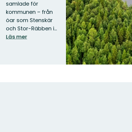
samlade för
kommunen – från
öar som Stenskär
och Stor-Räbben i…
Läs mer
Karta