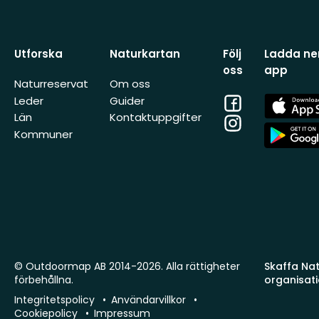
Utforska
Naturkartan
Följ
Ladda ner
oss
app
Naturreservat
Om oss
Facebook
App
Leder
Guider
Store
Län
Kontaktuppgifter
Instagram
App
Kommuner
Store
© Outdoormap AB 2014-2026. Alla rättigheter
Skaffa Natu
förbehållna.
organisat
Integritetspolicy
Användarvillkor
Cookiepolicy
Impressum