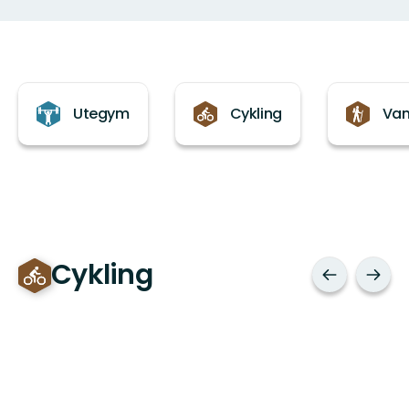
Kategorier
Utegym
Cykling
Van
Cykling