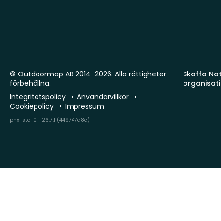
© Outdoormap AB 2014-2026. Alla rättigheter
Skaffa Natu
förbehållna.
organisat
Integritetspolicy
Användarvillkor
Cookiepolicy
Impressum
phx-sto-01 · 26.7.1 (449747a8c)