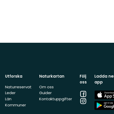
Utforska
Naturkartan
Följ
Ladda ner
oss
app
Naturreservat
Om oss
Facebook
App
Leder
Guider
Store
Län
Kontaktuppgifter
Instagram
App
Kommuner
Store