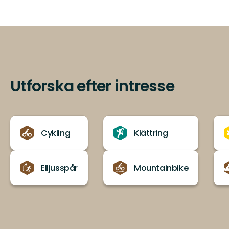
Utforska efter intresse
Cykling
Klättring
Elljusspår
Mountainbike