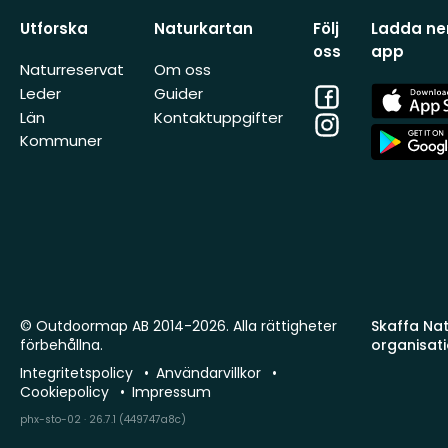
Utforska
Naturkartan
Följ
Ladda ner
oss
app
Naturreservat
Om oss
Facebook
App
Leder
Guider
Store
Län
Kontaktuppgifter
Instagram
App
Kommuner
Store
© Outdoormap AB 2014-2026. Alla rättigheter
Skaffa Natu
förbehållna.
organisat
Integritetspolicy
Användarvillkor
Cookiepolicy
Impressum
phx-sto-02 · 26.7.1 (449747a8c)