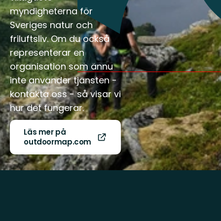
myndigheterna för
Sveriges natur och
friluftsliv. Om du också
representerar en
organisation som ännu
inte använder tjänsten -
kontakta oss - så visar vi
hur det fungerar.
Läs mer på
outdoormap.com