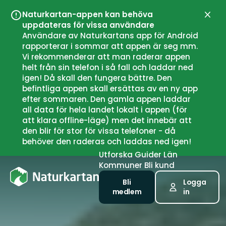
Naturkartan-appen kan behöva
Stän
uppdateras för vissa användare
Användare av Naturkartans app för Android
rapporterar i sommar att appen är seg mm.
Vi rekommenderar att man raderar appen
helt från sin telefon i så fall och laddar ned
igen! Då skall den fungera bättre. Den
befintliga appen skall ersättas av en ny app
efter sommaren. Den gamla appen laddar
all data för hela landet lokalt i appen (för
att klara offline-läge) men det innebär att
den blir för stor för vissa telefoner - då
behöver den raderas och laddas ned igen!
Utforska
Guider
Län
Kommuner
Bli kund
Bli
Logga
medlem
in