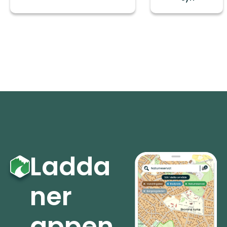
Ladda
ner
appen