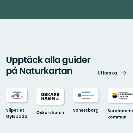
Upptäck alla guider
på Naturkartan
Utforska
vanersborg
Sliperiet
Surahamma
Oskarshamn
Gylsboda
kommun
Välkommen
Välkommen
till
till
Oskarshamns
Sliperiet