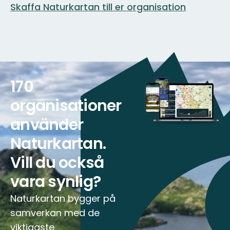
fantastiska
Skaffa Naturkartan till er organisation
Gylsbodas
natur!
fantastiska
...
170
organisationer
använder
Naturkartan.
Vill du också
vara synlig?
Naturkartan bygger på
samverkan med de
viktigaste