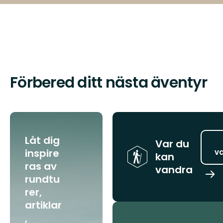
Förbered ditt nästa äventyr
Låt dig
Var du
inspire
va
kan
ras av
vandra
rundtu
Hit
van
rer,
artiklar
,