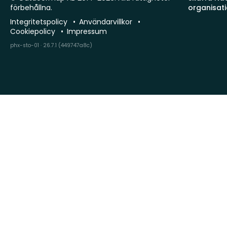
förbehållna.
organisat
Integritetspolicy
Användarvillkor
Cookiepolicy
Impressum
phx-sto-01 · 26.7.1 (449747a8c)