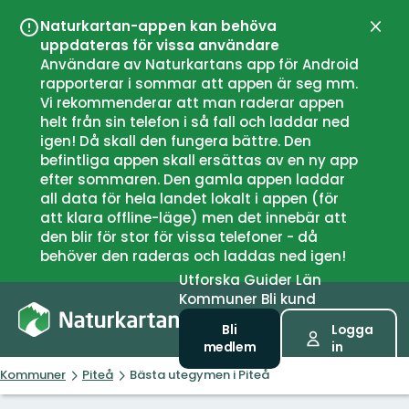
Naturkartan-appen kan behöva
Stän
uppdateras för vissa användare
Användare av Naturkartans app för Android
rapporterar i sommar att appen är seg mm.
Vi rekommenderar att man raderar appen
helt från sin telefon i så fall och laddar ned
igen! Då skall den fungera bättre. Den
befintliga appen skall ersättas av en ny app
efter sommaren. Den gamla appen laddar
all data för hela landet lokalt i appen (för
att klara offline-läge) men det innebär att
den blir för stor för vissa telefoner - då
behöver den raderas och laddas ned igen!
Utforska
Guider
Län
Kommuner
Bli kund
Bli
Logga
medlem
in
Kommuner
Piteå
Bästa utegymen i Piteå