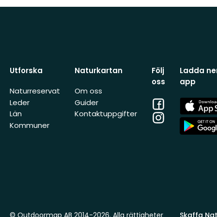
Utforska
Naturkartan
Följ
Ladda ner
oss
app
Naturreservat
Om oss
Facebook
App
Leder
Guider
Store
Län
Kontaktuppgifter
Instagram
App
Kommuner
Store
© Outdoormap AB 2014-2026. Alla rättigheter
Skaffa Natu