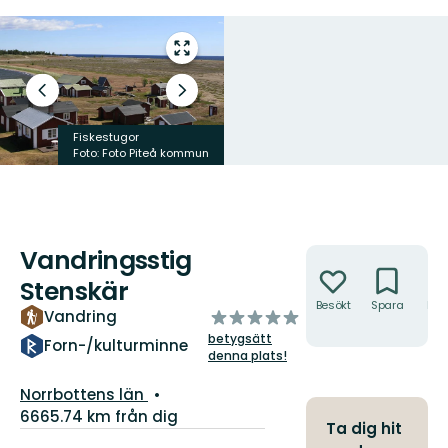
Gå
till
helskärmsläge
Föregående
Nästa
bild
bildspel
Fiskestugor
Foto: Foto Piteå kommun
Foto: Foto Piteå kommun
Vandringsstig
Åtgärder
Stenskär
Besökt
Spara
Hitt
av
Vandring
hit
5
betygsätt
Forn-/kulturminne
stjärnor
denna plats!
Län:
Norrbottens län
6665.74 km från dig
Ta dig hit
Information