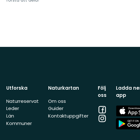
första att dela!
Utforska
Naturkartan
Följ
Ladda ner
oss
app
Naturreservat
Om oss
Facebook
App
Leder
Guider
Store
Län
Kontaktuppgifter
Instagram
App
Kommuner
Store