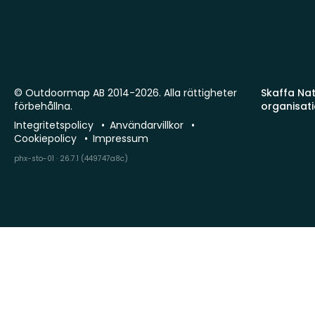
© Outdoormap AB 2014-2026. Alla rättigheter
Skaffa Natu
förbehållna.
organisat
Integritetspolicy
Användarvillkor
Cookiepolicy
Impressum
phx-sto-01 · 26.7.1 (449747a8c)