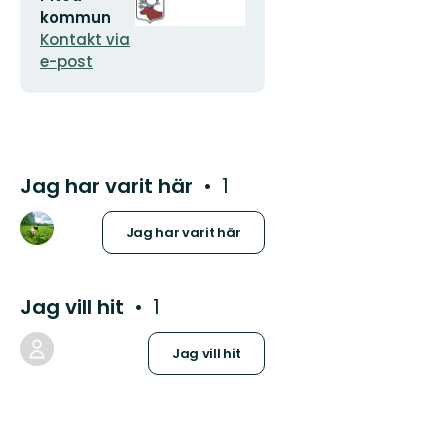
postadress
logotyp
kommun
Kontakt via
e-post
Jag har varit här
1
Jag har varit här
Jag vill hit
1
Jag vill hit