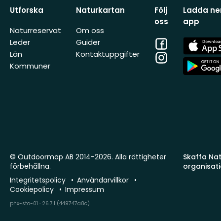
Utforska
Naturkartan
Följ
Ladda ner
oss
app
Naturreservat
Om oss
Facebook
App
Leder
Guider
Store
Län
Kontaktuppgifter
Instagram
App
Kommuner
Store
© Outdoormap AB 2014-2026. Alla rättigheter
Skaffa Natu
förbehållna.
organisat
Integritetspolicy
Användarvillkor
Cookiepolicy
Impressum
phx-sto-01 · 26.7.1 (449747a8c)