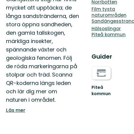
Norrbotten
mycket att upptäcka; de
Film tysta
naturområden
långa sandstränderna, den
Sandängesstran
stora öppna sandheden,
Hälsoslingor
den gamla tallskogen,
Piteå kommun
märkliga insekter,
spännande växter och
Guider
geologiska fenomen. Följ
de röda markeringarna på
stolpar och träd. Scanna
QR-koderna längs leden
Piteå
och lär dig mer om
kommun
naturen i området.
Välkommen
till
Läs mer
Piteås
fantastiska
natur
och
skä...