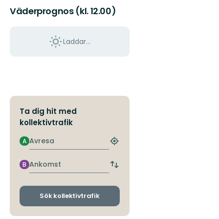
Väderprognos (kl. 12.00)
Laddar...
Ta dig hit med
kollektivtrafik
Avresa
A
Hitta
närmaste
hållplats
Ankomst
B
Byt
avgångs-
och
ankomsthållplatser
Sök kollektivtrafik