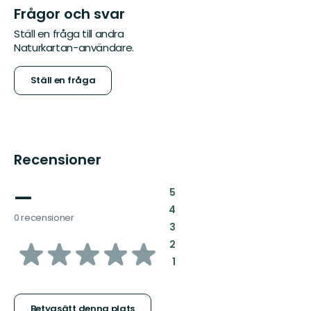
Frågor och svar
Ställ en fråga till andra
Naturkartan-användare.
Ställ en fråga
Recensioner
—
:
5
:
4
0 recensioner
:
3
av
:
2
:
1
5
Betygsätt denna plats