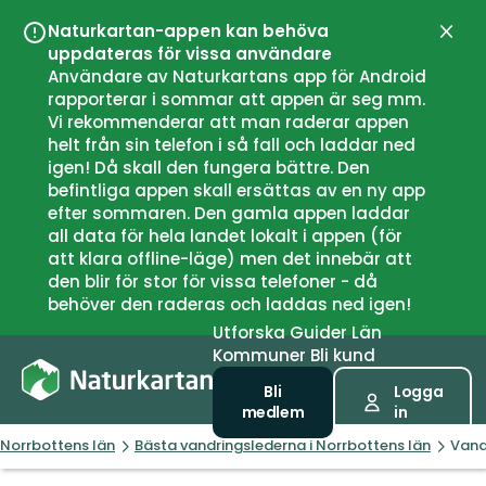
Naturkartan-appen kan behöva
Stän
uppdateras för vissa användare
Användare av Naturkartans app för Android
rapporterar i sommar att appen är seg mm.
Vi rekommenderar att man raderar appen
helt från sin telefon i så fall och laddar ned
igen! Då skall den fungera bättre. Den
befintliga appen skall ersättas av en ny app
efter sommaren. Den gamla appen laddar
all data för hela landet lokalt i appen (för
att klara offline-läge) men det innebär att
den blir för stor för vissa telefoner - då
behöver den raderas och laddas ned igen!
Utforska
Guider
Län
Kommuner
Bli kund
Bli
Logga
medlem
in
Norrbottens län
Bästa vandringslederna i Norrbottens län
Vand