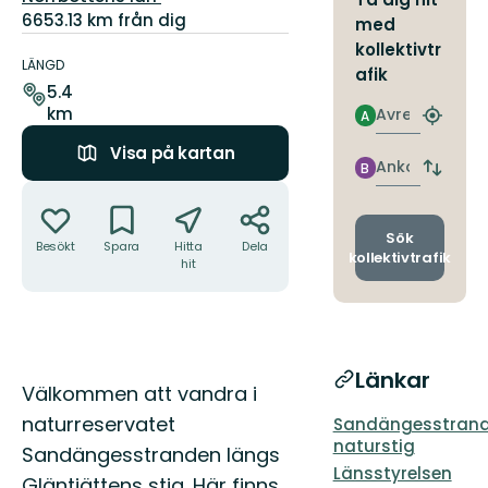
6653.13 km från dig
med
Information
kollektivtr
om
LÄNGD
afik
leden
5.4
km
Avresa
A
Hitta
närmas
Visa på kartan
hållpla
Ankomst
B
Byt
Åtgärder
avgång
och
ankomst
Sök
Besökt
Spara
Hitta
Dela
kollektivtrafik
hit
Länkar
Beskrivning
Välkommen att vandra i
naturreservatet
Sandängesstran
naturstig
Sandängesstranden längs
Länsstyrelsen
Gläntjättens stig. Här finns