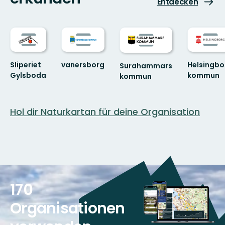
Entdecken
vanersborg
Sliperiet
Helsingbo
Surahammars
Gylsboda
kommun
kommun
Välkommen
Helsingbor
till
är
Sliperiet
staden
Hol dir Naturkartan für deine Organisation
Gylsbodas
för
fantastiska
dig
...
som
vill
natur!
170
Organisationen