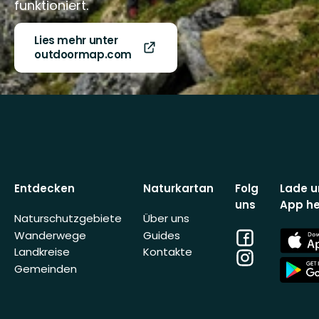
funktioniert.
Lies mehr unter
outdoormap.com
Entdecken
Naturkartan
Folg
Lade u
uns
App he
Naturschutzgebiete
Über uns
Facebook
App
Wanderwege
Guides
Store
Landkreise
Kontakte
Instagram
App
Gemeinden
Store