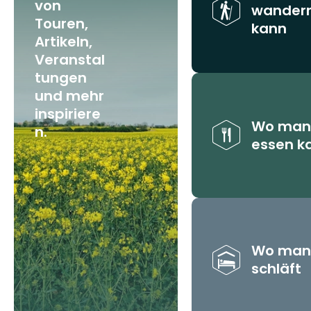
von
wander
Touren,
kann
Artikeln,
Veranstal
tungen
und mehr
inspiriere
Wo man
n.
essen k
Wo man
schläft