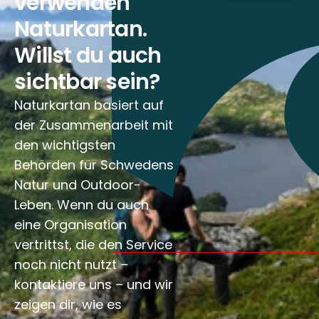
verwenden
Naturkartan.
Willst du auch
sichtbar sein?
Naturkartan basiert auf
der Zusammenarbeit mit
den wichtigsten
Behörden für Schwedens
Natur und Outdoor-
Leben. Wenn du auch
eine Organisation
vertrittst, die den Service
noch nicht nutzt –
kontaktiere uns – und wir
zeigen dir, wie es