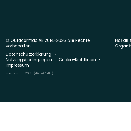
© Outdoormap AB 2014-2026 Alle Rechte
Hol dir
vorbehalten
Organi
Datenschutzerklärung
Nutzungsbedingungen
Cookie-Richtlinien
Impressum
phx-sto-01 · 26.7.1 (449747a8c)