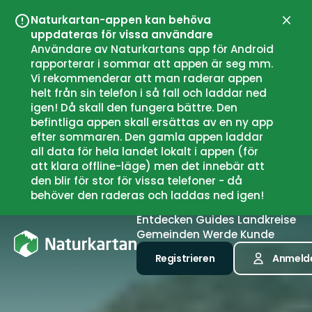
Naturkartan-appen kan behöva
Schli
uppdateras för vissa användare
Användare av Naturkartans app för Android
rapporterar i sommar att appen är seg mm.
Vi rekommenderar att man raderar appen
helt från sin telefon i så fall och laddar ned
igen! Då skall den fungera bättre. Den
befintliga appen skall ersättas av en ny app
efter sommaren. Den gamla appen laddar
all data för hela landet lokalt i appen (för
att klara offline-läge) men det innebär att
den blir för stor för vissa telefoner - då
behöver den raderas och laddas ned igen!
Entdecken
Guides
Landkreise
Gemeinden
Werde Kunde
Registrieren
Anmeld