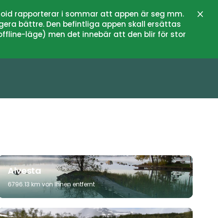
oid rapporterar i sommar att appen är seg mm.
Schli
gera bättre. Den befintliga appen skall ersättas
fline-läge) men det innebär att den blir för stor
Alvesta
6796.13 km von Ihnen entfernt