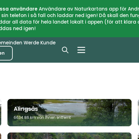
issa användare
Användare av Naturkartans app för Andr
n telefon i så fall och laddar ned igen! Då skall den fun
 all data för hela landet lokalt i appen (för att klara of
addas ned igen!
emeinden
Werde Kunde
en
Alingsås
6634.86 km von Ihnen entfernt