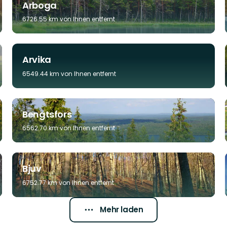
Arboga
6726.55 km von Ihnen entfernt
Arvika
6549.44 km von Ihnen entfernt
Bengtsfors
6562.70 km von Ihnen entfernt
Bjuv
6752.77 km von Ihnen entfernt
Mehr laden