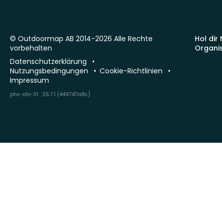
© Outdoormap AB 2014-2026 Alle Rechte
Hol dir
vorbehalten
Organi
Datenschutzerklärung
Nutzungsbedingungen
Cookie-Richtlinien
Impressum
phx-sto-01 · 26.7.1 (449747a8c)