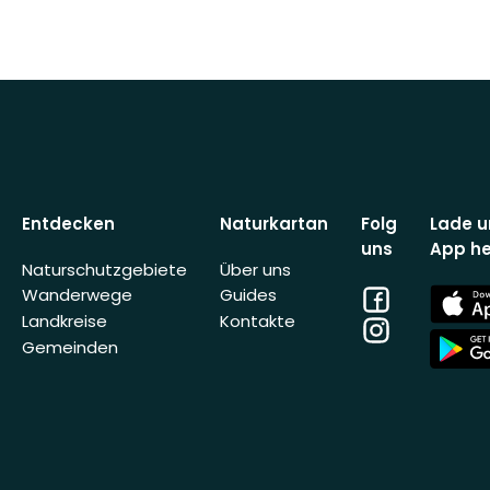
Entdecken
Naturkartan
Folg
Lade u
uns
App he
Naturschutzgebiete
Über uns
Facebook
App
Wanderwege
Guides
Store
Landkreise
Kontakte
Instagram
App
Gemeinden
Store