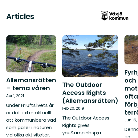
Articles
Fyrh
Allemansrätten
och
The Outdoor
– tema våren
mot
Access Rights
ofta
Apr 1, 2021
(Allemansrätten)
förb
Under Friluftslivets år
Feb 20, 2019
ter
är det extra aktuellt
The Outdoor Access
att kommunicera vad
Jun 15,
Rights gives
som gäller i naturen
Denna 
you&amp;nbsp;a
vid olika aktiviteter.
en