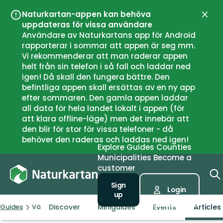
Naturkartan-appen kan behöva
Close
uppdateras för vissa användare
Användare av Naturkartans app för Android
rapporterar i sommar att appen är seg mm.
Vi rekommenderar att man raderar appen
helt från sin telefon i så fall och laddar ned
igen! Då skall den fungera bättre. Den
befintliga appen skall ersättas av en ny app
efter sommaren. Den gamla appen laddar
all data för hela landet lokalt i appen (för
att klara offline-läge) men det innebär att
den blir för stor för vissa telefoner - då
behöver den raderas och laddas ned igen!
Explore
Guides
Counties
Municipalities
Become a
customer
Sign
Login
up
Discover
Miniguides
Events
Articles
Guides
Växjö