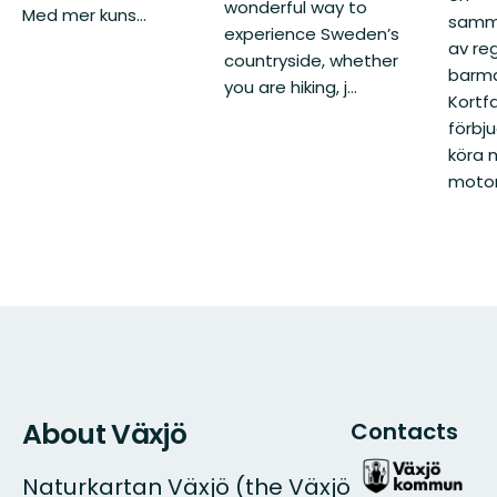
wonderful way to
Med mer kuns...
samm
experience Sweden’s
av reg
countryside, whether
barma
you are hiking, j...
Kortf
förbj
köra
motord
About Växjö
Contacts
Naturkartan Växjö (the Växjö