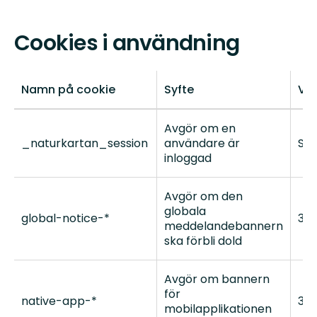
Cookies i användning
Namn på cookie
Syfte
Var
Avgör om en
_naturkartan_session
användare är
Ses
inloggad
Avgör om den
globala
global-notice-*
30 
meddelandebannern
ska förbli dold
Avgör om bannern
för
native-app-*
30 
mobilapplikationen