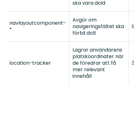
ska vara dold
Avgör om
navlayoutcomponent-
navigeringsfältet ska
Ses
*
förbli dolt
Lagrar användarens
platskoordinater när
location-tracker
de föredrar att få
30 
mer relevant
innehåll