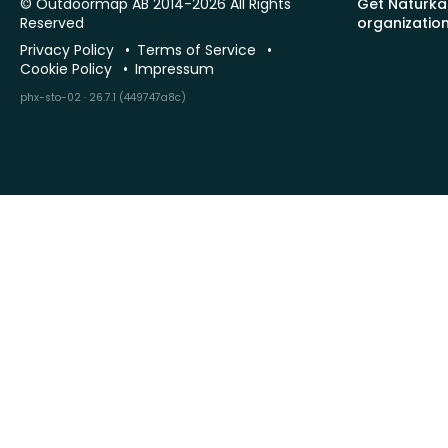
© Outdoormap AB 2014-2026 All Rights
Get Naturka
Reserved
organizatio
Privacy Policy
Terms of Service
Cookie Policy
Impressum
phx-sto-02 · 26.7.1 (449747a8c)