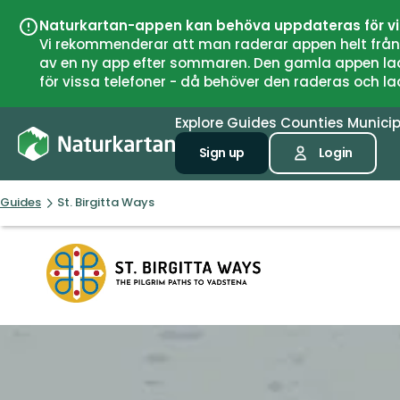
Naturkartan-appen kan behöva uppdateras för v
Vi rekommenderar att man raderar appen helt från si
av en ny app efter sommaren. Den gamla appen laddar
för vissa telefoner - då behöver den raderas och l
Explore
Guides
Counties
Municip
Sign up
Login
Guides
St. Birgitta Ways
St.
Birgitta
Ways