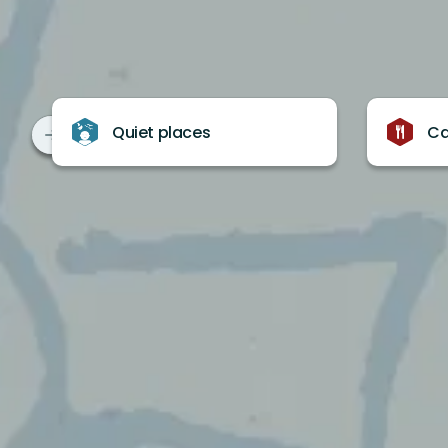
Quiet places
Ca