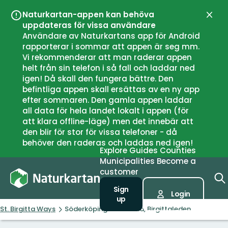
Naturkartan-appen kan behöva
Close
uppdateras för vissa användare
Användare av Naturkartans app för Android
rapporterar i sommar att appen är seg mm.
Vi rekommenderar att man raderar appen
helt från sin telefon i så fall och laddar ned
igen! Då skall den fungera bättre. Den
befintliga appen skall ersättas av en ny app
efter sommaren. Den gamla appen laddar
all data för hela landet lokalt i appen (för
att klara offline-läge) men det innebär att
den blir för stor för vissa telefoner - då
behöver den raderas och laddas ned igen!
Explore
Guides
Counties
Municipalities
Become a
customer
Sign
Login
up
St. Birgitta Ways
Söderköping-Vadstena, Birgittaleden