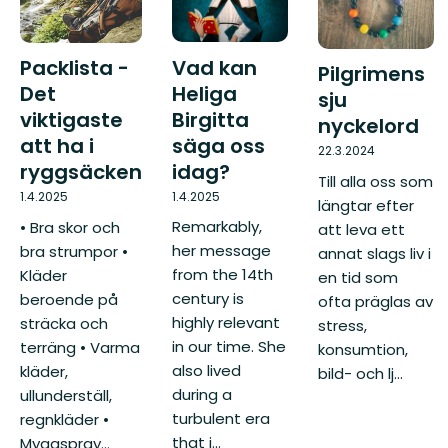
Vad kan
Packlista -
Pilgrimens
Heliga
Det
sju
Birgitta
viktigaste
nyckelord
säga oss
att ha i
22.3.2024
idag?
ryggsäcken
Till alla oss som
1.4.2025
1.4.2025
längtar efter
Remarkably,
• Bra skor och
att leva ett
her message
bra strumpor •
annat slags liv i
from the 14th
Kläder
en tid som
century is
beroende på
ofta präglas av
highly relevant
sträcka och
stress,
in our time. She
terräng • Varma
konsumtion,
also lived
kläder,
bild- och lj...
during a
ullunderställ,
turbulent era
regnkläder •
that i...
Myggspray...