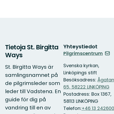
Tietoja St. Birgitta
Yhteystiedot
Pilgrimscentrum
Ways
Svenska kyrkan,
St. Birgitta Ways är
Linköpings stift
samlingsnamnet på
Besöksadress:
Ågata
de pilgrimsleder som
65, 58222 LINKÖPING
leder till Vadstena. En
Postadress: Box 1367,
guide för dig på
58113 LINKÖPING
vandring till en av
Telefon:
+46 13 24260