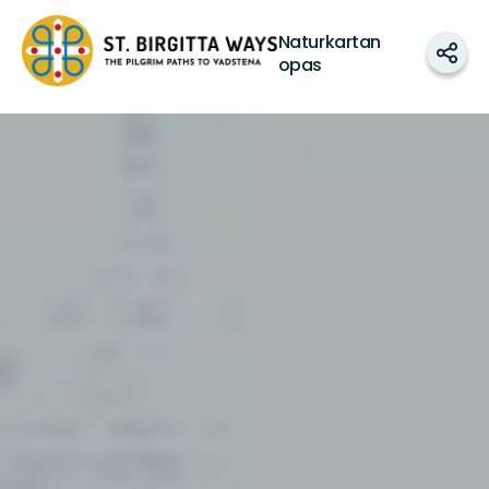
St.
Naturkartan
Birgitta
Jaa
opas
Ways