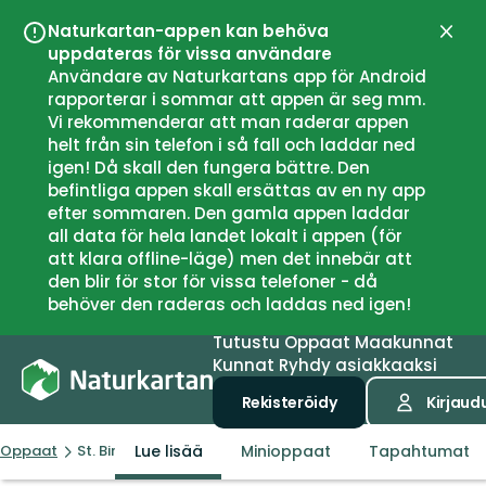
Naturkartan-appen kan behöva
Sulje
uppdateras för vissa användare
Användare av Naturkartans app för Android
rapporterar i sommar att appen är seg mm.
Vi rekommenderar att man raderar appen
helt från sin telefon i så fall och laddar ned
igen! Då skall den fungera bättre. Den
befintliga appen skall ersättas av en ny app
efter sommaren. Den gamla appen laddar
all data för hela landet lokalt i appen (för
att klara offline-läge) men det innebär att
den blir för stor för vissa telefoner - då
behöver den raderas och laddas ned igen!
Tutustu
Oppaat
Maakunnat
Kunnat
Ryhdy asiakkaaksi
Rekisteröidy
Kirjaud
Lue lisää
Minioppaat
Tapahtumat
Oppaat
St. Birgitta Ways