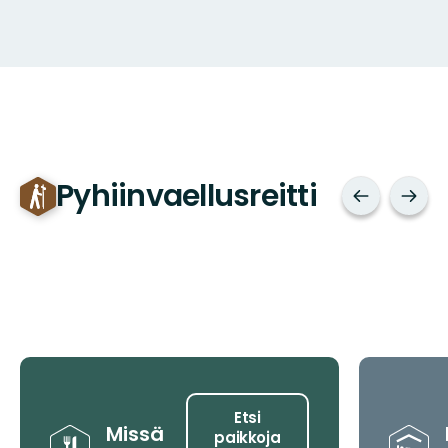
Pyhiinvaellusreitti
Vinkit
Etsi
Missä
paikkoja