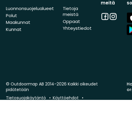
meitä
s
Luonnonsuojelualueet
Tietoja
meistä
Facebook
Instagra
A
Polut
St
Oppaat
Maakunnat
A
Yhteystiedot
Kunnat
St
© Outdoormap AB 2014-2026 Kaikki oikeudet
Ha
pidätetään
or
Tietosuojakäytäntö
Käyttöehdot
Evästekäytäntö
Impressum
phx-sto-02 · 26.7.1 (449747a8c)