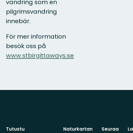
vandring som en
pilgrimsvandring
innebär.
För mer information
besök oss på
www.stbirgittaways.se
Tutustu
Naturkartan
Seuraa
L