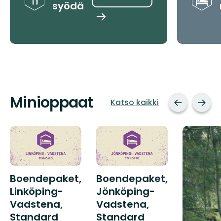
syödä
Etsi
paikkoja
Minioppaat
Katso kaikki
Boendepaket,
Boendepaket,
Linköping-
Jönköping-
Vadstena,
Vadstena,
Standard
Standard