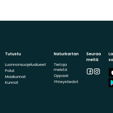
Tutustu
Naturkartan
Seuraa
L
meitä
s
Luonnonsuojelualueet
Tietoja
meistä
Facebook
Instagra
A
Polut
St
Oppaat
Maakunnat
A
Yhteystiedot
Kunnat
St