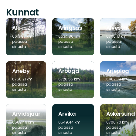
Kunnat
Ale
Alingsås
Alvesta
6613.87 km
6634.86 km
6796.13 km
päässä
päässä
päässä
sinusta
sinusta
sinusta
Aneby
Arboga
Arjeplog
6758.21 km
6726.55 km
6462.38 km
päässä
päässä
päässä
sinusta
sinusta
sinusta
Arvidsjaur
Arvika
Askersund
6562.49 km
6549.44 km
6706.70 km
päässä
päässä
päässä
sinusta
sinusta
sinusta