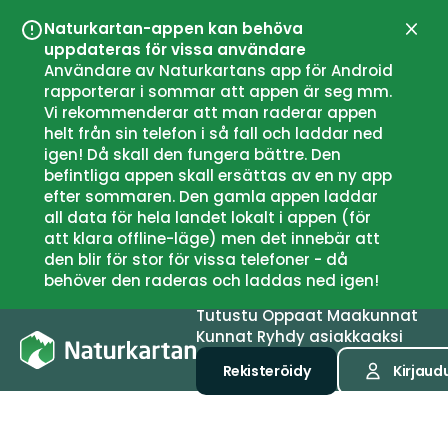
Naturkartan-appen kan behöva
Sulje
uppdateras för vissa användare
Användare av Naturkartans app för Android
rapporterar i sommar att appen är seg mm.
Vi rekommenderar att man raderar appen
helt från sin telefon i så fall och laddar ned
igen! Då skall den fungera bättre. Den
befintliga appen skall ersättas av en ny app
efter sommaren. Den gamla appen laddar
all data för hela landet lokalt i appen (för
att klara offline-läge) men det innebär att
den blir för stor för vissa telefoner - då
behöver den raderas och laddas ned igen!
Tutustu
Oppaat
Maakunnat
Kunnat
Ryhdy asiakkaaksi
Rekisteröidy
Kirjaud