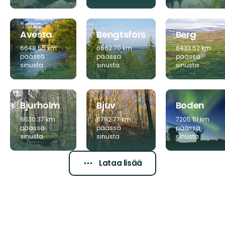
Avesta
Bengtsfors
Berg
6648.55 km
6562.70 km
6433.52 km
päässä
päässä
päässä
sinusta
sinusta
sinusta
Bjurholm
Bjuv
Boden
6630.37 km
6752.77 km
7205.51 km
päässä
päässä
päässä
sinusta
sinusta
sinusta
Lataa lisää