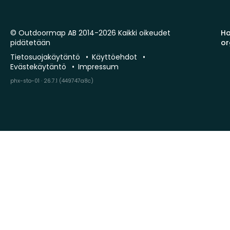
© Outdoormap AB 2014-2026 Kaikki oikeudet
Ha
pidätetään
or
Tietosuojakäytäntö
Käyttöehdot
Evästekäytäntö
Impressum
phx-sto-01 · 26.7.1 (449747a8c)