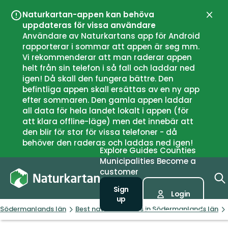
Naturkartan-appen kan behöva
Close
uppdateras för vissa användare
Användare av Naturkartans app för Android
rapporterar i sommar att appen är seg mm.
Vi rekommenderar att man raderar appen
helt från sin telefon i så fall och laddar ned
igen! Då skall den fungera bättre. Den
befintliga appen skall ersättas av en ny app
efter sommaren. Den gamla appen laddar
all data för hela landet lokalt i appen (för
att klara offline-läge) men det innebär att
den blir för stor för vissa telefoner - då
behöver den raderas och laddas ned igen!
Explore
Guides
Counties
Municipalities
Become a
customer
Sign
Login
up
Södermanlands län
Best nature reserves in Södermanlands län