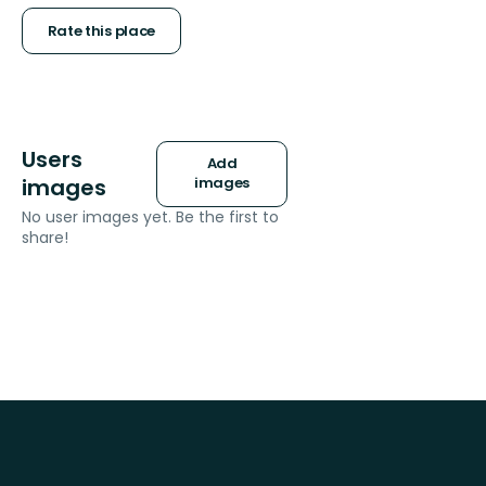
stars
Rate this place
Users
Add
images
images
No user images yet. Be the first to
share!