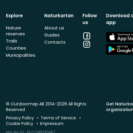
Explore
Naturkartan
Follow
Download 
us
app
Nature
About us
reserves
Facebook
App
Guides
Store
Trails
Contacts
Instagram
App
Counties
Store
Municipalities
© Outdoormap AB 2014-2026 All Rights
Get Naturka
Reserved
organizatio
Privacy Policy
Terms of Service
Cookie Policy
Impressum
phx-sto-02 · 26.7.1 (449747a8c)