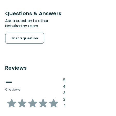
Questions & Answers
Ask a question to other
Naturkartan users.
Post a question
Reviews
—
:
5
:
4
0 reviews
:
3
of
:
2
:
1
5