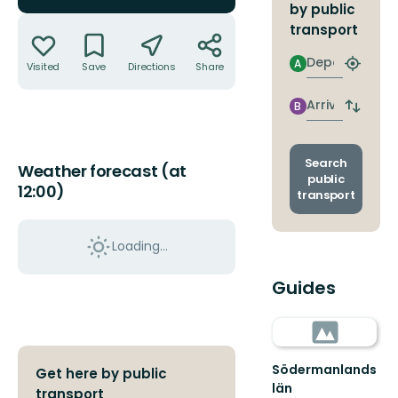
by public
Actions
transport
Departure
A
Visited
Save
Directions
Share
Find
closest
stop
Arrival
B
Switch
depart
and
arrival
Search
Weather forecast (at
stops
public
12:00)
transport
Loading...
Guides
Södermanlands
Get here by public
län
transport