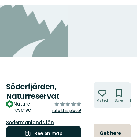
Söderfjärden,
Actions
Naturreservat
Visited
Save
Dire
of
Nature
reserve
5
rate this place!
stars
County:
Södermanlands län
Get here
See on map