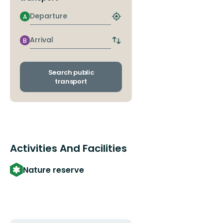
Departure
A
Find
closest
stop
Arrival
B
Switch
departure
and
arrival
Search public
stops
transport
Activities And Facilities
Nature reserve