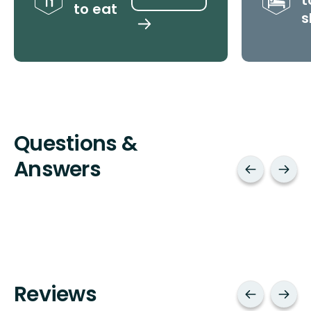
to eat
s
Find
places
Questions &
Answers
Reviews