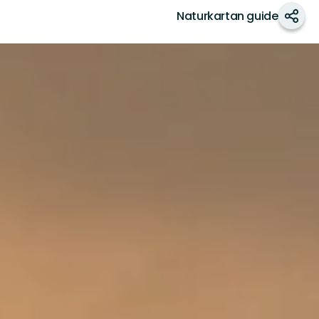
Naturkartan guide
Shar
Södermanlands
län