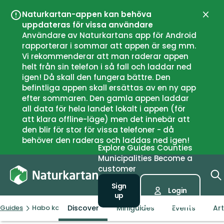
Naturkartan-appen kan behöva
Close
uppdateras för vissa användare
Användare av Naturkartans app för Android
rapporterar i sommar att appen är seg mm.
Vi rekommenderar att man raderar appen
helt från sin telefon i så fall och laddar ned
igen! Då skall den fungera bättre. Den
befintliga appen skall ersättas av en ny app
efter sommaren. Den gamla appen laddar
all data för hela landet lokalt i appen (för
att klara offline-läge) men det innebär att
den blir för stor för vissa telefoner - då
behöver den raderas och laddas ned igen!
Explore
Guides
Counties
Municipalities
Become a
customer
Sign
Login
up
Discover
Miniguides
Events
Art
Guides
Habo kommun