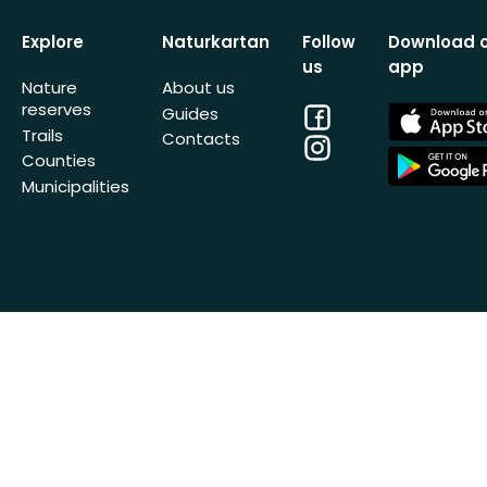
Explore
Naturkartan
Follow
Download 
us
app
Nature
About us
reserves
Facebook
App
Guides
Store
Trails
Contacts
Instagram
App
Counties
Store
Municipalities
© Outdoormap AB 2014-2026 All Rights
Get Naturka
Reserved
organizatio
Privacy Policy
Terms of Service
Cookie Policy
Impressum
phx-sto-01 · 26.7.1 (449747a8c)