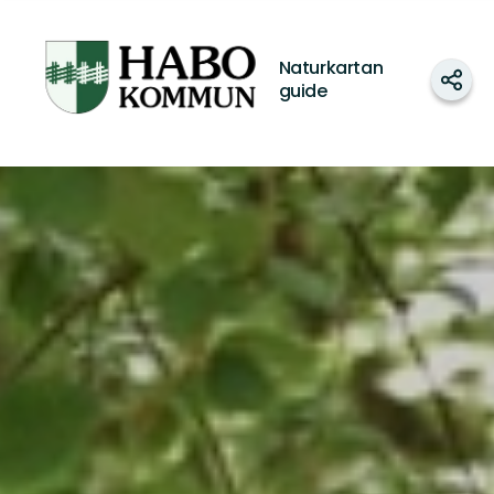
Habo
kommun
Naturkartan
Shar
guide