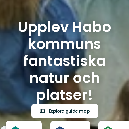
Upplev Habo
kommuns
fantastiska
natur och
platser!
Explore guide map