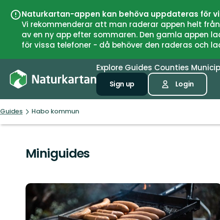
Naturkartan-appen kan behöva uppdateras för v
Vi rekommenderar att man raderar appen helt från si
av en ny app efter sommaren. Den gamla appen laddar
för vissa telefoner - då behöver den raderas och l
Explore
Guides
Counties
Municip
Sign up
Login
Guides
Habo kommun
Miniguides