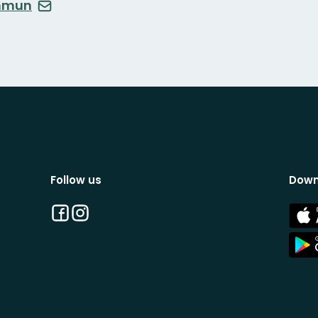
ommun
Follow us
Down
Facebook
Instagram
App
Stor
App
Stor