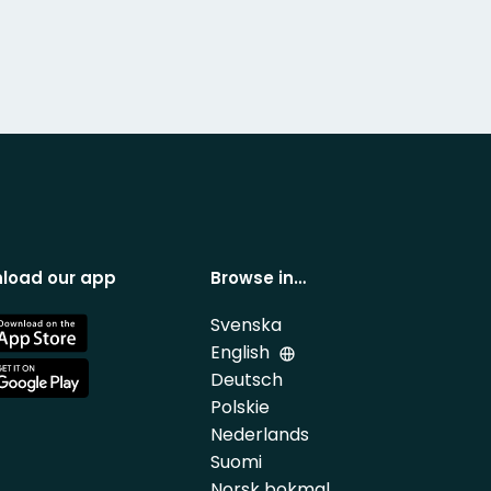
load our app
Browse in…
Svenska
e
English
Deutsch
e
Polskie
Nederlands
Suomi
Norsk bokmal