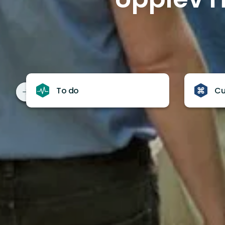
To do
Cu