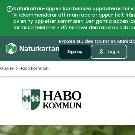
Naturkartan-appen kan behöva uppdateras för v
Vi rekommenderar att man raderar appen helt från si
av en ny app efter sommaren. Den gamla appen laddar
för vissa telefoner - då behöver den raderas och l
Explore
Guides
Counties
Municip
Sign up
Login
Guides
Habo kommun
Habo
kommun