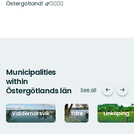
Östergötland! 🌿🚶‍♂️🚣‍♀️
Municipalities
within
Östergötlands län
See all
Valdemarsvik
Ydre
Linköping