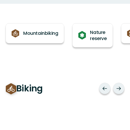
Categories
Nature
Mountainbiking
reserve
Biking