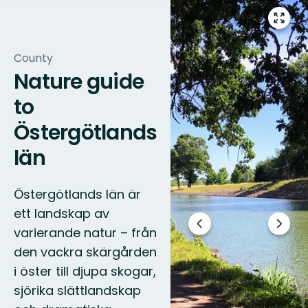
Enter
fullsc
County
Nature guide
to
Östergötlands
län
Östergötlands län är
ett landskap av
Previous
Next
varierande natur – från
slide
slide
den vackra skärgården
i öster till djupa skogar,
sjörika slättlandskap