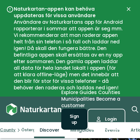
Naturkartan-appen kan behöva
Close
uppdateras för vissa användare
Användare av Naturkartans app för Android
rapporterar i sommar att appen är seg mm.
Vi rekommenderar att man raderar appen
helt från sin telefon i så fall och laddar ned
igen! Då skall den fungera bättre. Den
befintliga appen skall ersättas av en ny app
efter sommaren. Den gamla appen laddar
all data för hela landet lokalt i appen (för
att klara offline-läge) men det innebär att
den blir för stor för vissa telefoner - då
behöver den raderas och laddas ned igen!
Explore
Guides
Counties
Municipalities
Become a
customer
Sign
Login
up
Discover
Miniguides
Events
Arti
County
Östergötlands län