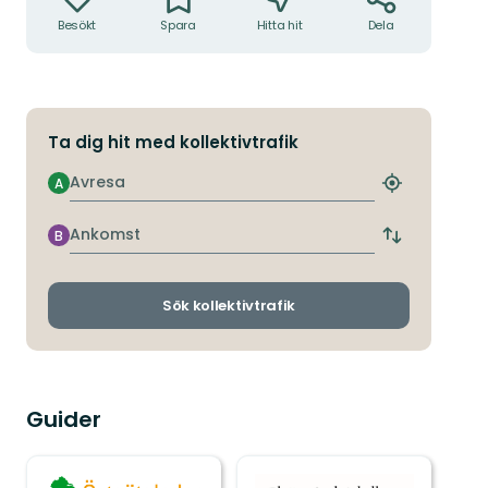
Besökt
Spara
Hitta hit
Dela
Ta dig hit med kollektivtrafik
Avresa
A
Hitta
närmaste
hållplats
Ankomst
B
Byt
avgångs-
och
ankomsthållp
Sök kollektivtrafik
Guider