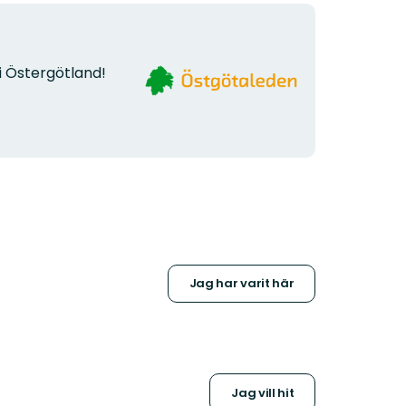
Organisationens
i Östergötland!
logotyp
Jag har varit här
Jag vill hit