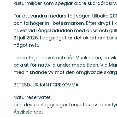
kulturmiljöer som speglar äldre skärgårdsliv.
För att vandra medurs följ vägen tillbaka 2
och ta höger in i betesmarken. Efter drygt 
havet vid Långstadudden med dass och grill
21 juli 2026. I dagsläget är det oklart om Lä
något nytt.
Leden följer havet och når Munkhamn, en vik 
ankrat för nattvila under medeltiden. Vid Mar
med hisnande vy mot den omgivande skärgår
BETESDJUR KAN FÖREKOMMA.
Naturreservatet
och dess anläggningar förvaltas av Länsstyr
Åsvikelandet