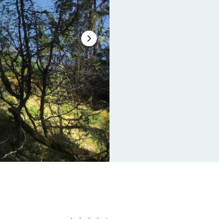
Nästa
bildspel