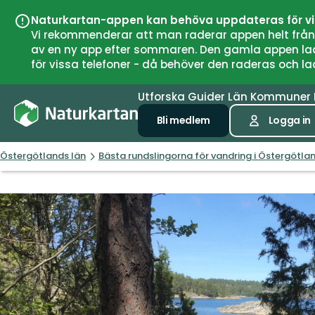
Naturkartan-appen kan behöva uppdateras för v
Vi rekommenderar att man raderar appen helt från si
av en ny app efter sommaren. Den gamla appen laddar
för vissa telefoner - då behöver den raderas och l
Utforska
Guider
Län
Kommuner
Bli medlem
Logga in
Östergötlands län
Bästa rundslingorna för vandring i Östergötla