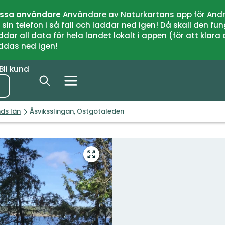
issa användare
Användare av Naturkartans app för Andr
n telefon i så fall och laddar ned igen! Då skall den fun
 all data för hela landet lokalt i appen (för att klara of
addas ned igen!
Bli kund
nds län
Åsviksslingan, Östgötaleden
Gå
till
helskärmsläge