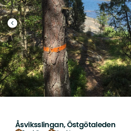
Föregående
bild
Åsviksslingan, Östgötaleden