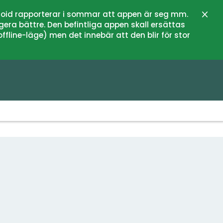
oid rapporterar i sommar att appen är seg mm.
Stän
gera bättre. Den befintliga appen skall ersättas
fline-läge) men det innebär att den blir för stor