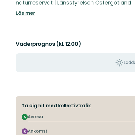
naturreservat | Länsstyrelsen Östergötland
Läs mer
Väderprognos (kl. 12.00)
Ladda
Ta dig hit med kollektivtrafik
Avresa
A
Ankomst
B