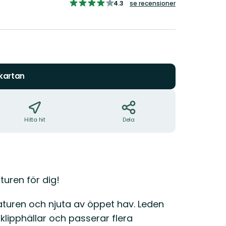
4.252422100026185
4.3
se recensioner
av
5
stjärnor
 kartan
Hitta hit
Dela
turen för dig!
turen och njuta av öppet hav. Leden
lipphällar och passerar flera