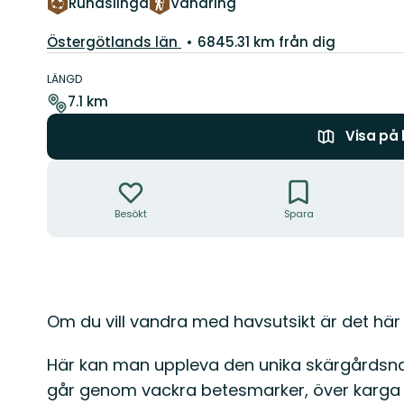
Rundslinga
Vandring
Län:
Östergötlands län
6845.31 km från dig
Information
om
LÄNGD
leden
7.1 km
Visa på
Åtgärder
Besökt
Spara
Beskrivning
Om du vill vandra med havsutsikt är det här 
Här kan man uppleva den unika skärgårdsna
går genom vackra betesmarker, över karga k