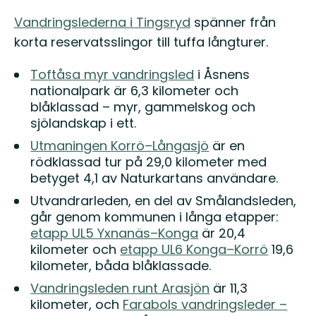
Vandringslederna i Tingsryd
spänner från
korta reservatsslingor till tuffa långturer.
Toftåsa myr vandringsled
i Åsnens
nationalpark är 6,3 kilometer och
blåklassad – myr, gammelskog och
sjölandskap i ett.
Utmaningen Korrö–Långasjö
är en
rödklassad tur på 29,0 kilometer med
betyget 4,1 av Naturkartans användare.
Utvandrarleden, en del av Smålandsleden,
går genom kommunen i långa etapper:
etapp UL5 Yxnanäs–Konga
är 20,4
kilometer och
etapp UL6 Konga–Korrö
19,6
kilometer, båda blåklassade.
Vandringsleden runt Arasjön
är 11,3
kilometer, och
Farabols vandringsleder –