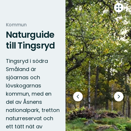
Gå
till
helsk
Kommun
Naturguide
till Tingsryd
Tingsryd i södra
Småland är
sjöarnas och
lövskogarnas
kommun, med en
Föregående
Nästa
del av Åsnens
bild
bildsp
nationalpark, tretton
naturreservat och
ett tätt nät av