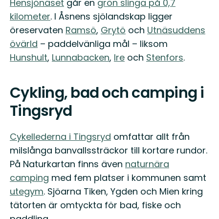
Hensjönäset
går en
grön slinga på 0,7
kilometer
. I Åsnens sjölandskap ligger
öreservaten
Ramsö
,
Grytö
och
Utnäsuddens
övärld
– paddelvänliga mål – liksom
Hunshult
,
Lunnabacken
,
Ire
och
Stenfors
.
Cykling, bad och camping i
Tingsryd
Cykellederna i Tingsryd
omfattar allt från
milslånga banvallssträckor till kortare rundor.
På Naturkartan finns även
naturnära
camping
med fem platser i kommunen samt
utegym
. Sjöarna Tiken, Ygden och Mien kring
tätorten är omtyckta för bad, fiske och
paddling.