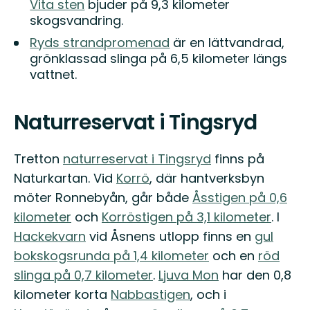
Vita sten
bjuder på 9,3 kilometer
skogsvandring.
Ryds strandpromenad
är en lättvandrad,
grönklassad slinga på 6,5 kilometer längs
vattnet.
Naturreservat i Tingsryd
Tretton
naturreservat i Tingsryd
finns på
Naturkartan. Vid
Korrö
, där hantverksbyn
möter Ronnebyån, går både
Åsstigen på 0,6
kilometer
och
Korröstigen på 3,1 kilometer
. I
Hackekvarn
vid Åsnens utlopp finns en
gul
bokskogsrunda på 1,4 kilometer
och en
röd
slinga på 0,7 kilometer
.
Ljuva Mon
har den 0,8
kilometer korta
Nabbastigen
, och i