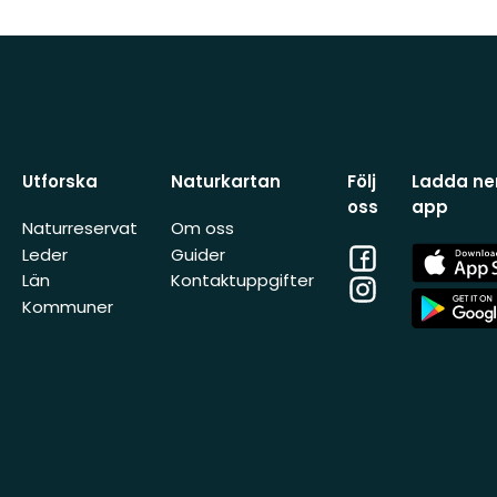
Utforska
Naturkartan
Följ
Ladda ner
oss
app
Naturreservat
Om oss
Facebook
App
Leder
Guider
Store
Län
Kontaktuppgifter
Instagram
App
Kommuner
Store