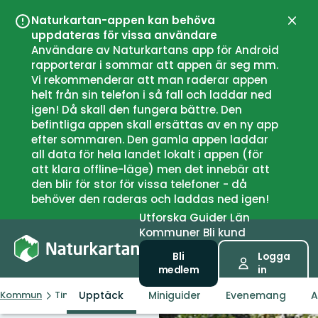
Naturkartan-appen kan behöva
Stän
uppdateras för vissa användare
Användare av Naturkartans app för Android
rapporterar i sommar att appen är seg mm.
Vi rekommenderar att man raderar appen
helt från sin telefon i så fall och laddar ned
igen! Då skall den fungera bättre. Den
befintliga appen skall ersättas av en ny app
efter sommaren. Den gamla appen laddar
all data för hela landet lokalt i appen (för
att klara offline-läge) men det innebär att
den blir för stor för vissa telefoner - då
behöver den raderas och laddas ned igen!
Utforska
Guider
Län
Kommuner
Bli kund
Bli
Logga
medlem
in
Upptäck
Miniguider
Evenemang
A
Kommun
Tingsryd