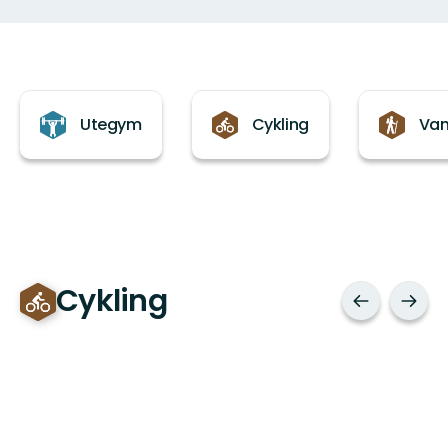
Kategorier
Utegym
Cykling
Van
Cykling