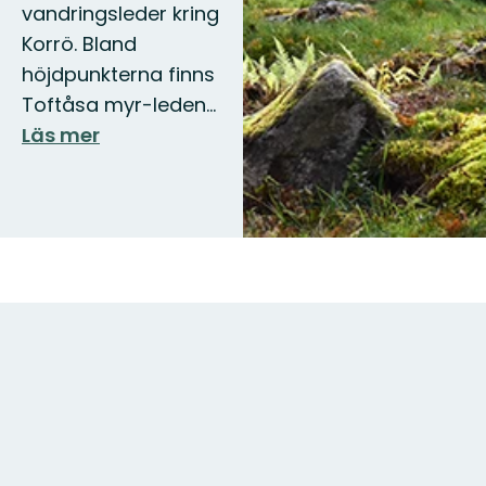
vandringsleder kring
Korrö. Bland
höjdpunkterna finns
Toftåsa myr-leden…
Läs mer
Karta