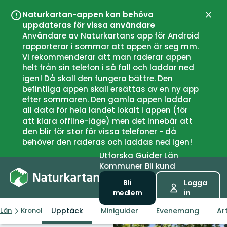
Naturkartan-appen kan behöva
Stän
uppdateras för vissa användare
Användare av Naturkartans app för Android
rapporterar i sommar att appen är seg mm.
Vi rekommenderar att man raderar appen
helt från sin telefon i så fall och laddar ned
igen! Då skall den fungera bättre. Den
befintliga appen skall ersättas av en ny app
efter sommaren. Den gamla appen laddar
all data för hela landet lokalt i appen (för
att klara offline-läge) men det innebär att
den blir för stor för vissa telefoner - då
behöver den raderas och laddas ned igen!
Utforska
Guider
Län
Kommuner
Bli kund
Bli
Logga
medlem
in
Upptäck
Miniguider
Evenemang
Art
Län
Kronobergs län