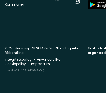
App
Kommuner
Store
© Outdoormap AB 2014-2026. Alla rättigheter
Skaffa Natu
förbehållna.
organisat
Integritetspolicy
Användarvillkor
Cookiepolicy
Impressum
phx-sto-02 · 26.7.1 (449747a8c)