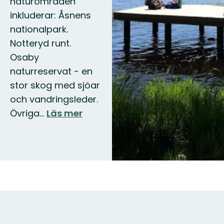
naturområden
inkluderar: Åsnens
nationalpark.
Notteryd runt.
Osaby
naturreservat - en
stor skog med sjöar
och vandringsleder.
Övriga…
Läs mer
Karta