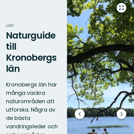
Gå
till
helsk
Län
Naturguide
till
Kronobergs
län
Kronobergs län har
många vackra
naturområden att
utforska. Några av
Föregående
Nästa
de bästa
bild
bildsp
vandringsleder och