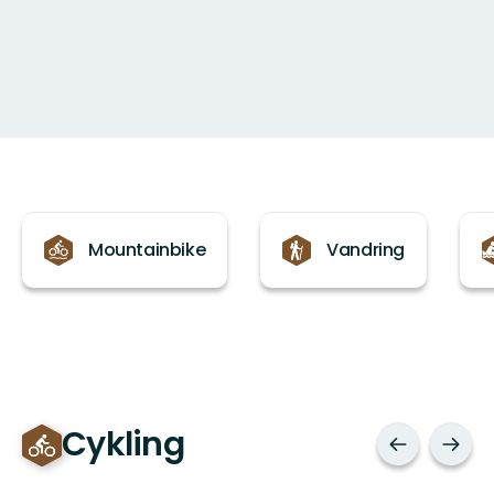
Kategorier
Mountainbike
Vandring
Cykling