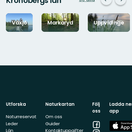
Kronobergs län
Växjö
Markaryd
Uppvidinge
Utforska
Naturkartan
Följ
Ladda ner
oss
app
Naturreservat
Om oss
Facebook
App
Leder
Guider
Store
Län
Kontaktuppgifter
Instagram