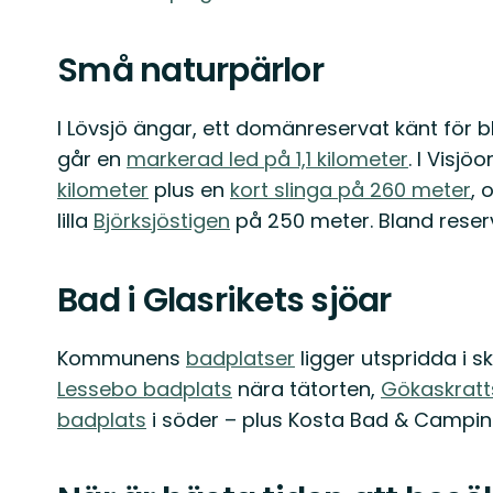
Små naturpärlor
I Lövsjö ängar, ett domänreservat känt för 
går en
markerad led på 1,1 kilometer
. I Visj
kilometer
plus en
kort slinga på 260 meter
, 
lilla
Björksjöstigen
på 250 meter. Bland rese
Bad i Glasrikets sjöar
Kommunens
badplatser
ligger utspridda i 
Lessebo badplats
nära tätorten,
Gökaskratt
badplats
i söder – plus Kosta Bad & Campin