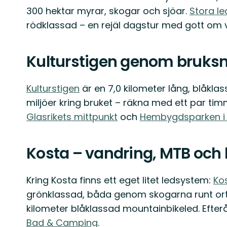
300 hektar myrar, skogar och sjöar.
Stora l
rödklassad – en rejäl dagstur med gott om vi
Kulturstigen genom bruksm
Kulturstigen
är en 7,0 kilometer lång, blåkla
miljöer kring bruket – räkna med ett par ti
Glasrikets mittpunkt
och
Hembygdsparken i
Kosta – vandring, MTB och
Kring Kosta finns ett eget litet ledsystem:
Ko
grönklassad, båda genom skogarna runt orte
kilometer blåklassad mountainbikeled. Efte
Bad & Camping
.