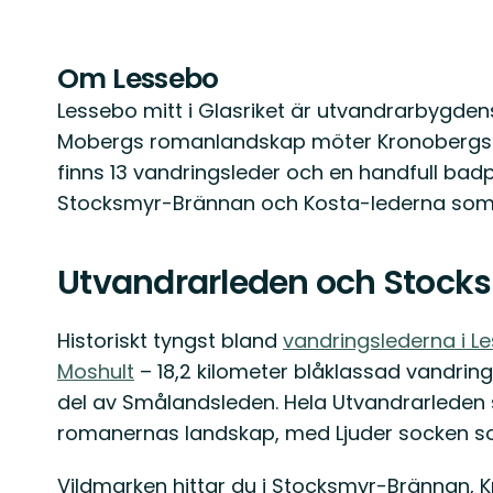
Om Lessebo
Lessebo mitt i Glasriket är utvandrarbygde
Mobergs romanlandskap möter Kronobergs s
finns 13 vandringsleder och en handfull ba
Stocksmyr-Brännan och Kosta-lederna som 
Utvandrarleden och Stoc
Historiskt tyngst bland
vandringslederna i L
Moshult
– 18,2 kilometer blåklassad vandri
del av Smålandsleden. Hela Utvandrarleden s
romanernas landskap, med Ljuder socken som
Vildmarken hittar du i Stocksmyr-Brännan, 