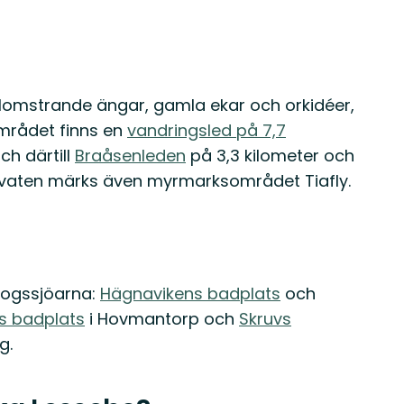
blomstrande ängar, gamla ekar och orkidéer,
öområdet finns en
vandringsled på 7,7
och därtill
Braåsenleden
på 3,3 kilometer och
rvaten märks även myrmarksområdet Tiafly.
skogssjöarna:
Hägnavikens badplats
och
s badplats
i Hovmantorp och
Skruvs
g.