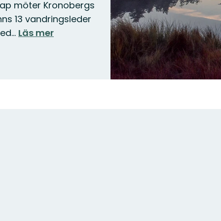
ap möter Kronobergs
bild
nns 13 vandringsleder
med…
Läs mer