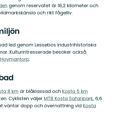
eden
genom reservatet är 16,2 kilometer och
ldmarkskänsla och rikt fågelliv.
iljön
ssad led genom Lessebos industrihistoriska
mmar. Kulturintresserade besöker också
 Hovmantorp
.
 bad
sta 8 km
är blåklassad och
Kosta 5 km
n. Cyklisten väljer
MTB Kosta Safaripark
, 6,6
råt väntar dopp och övernattning vid
Kosta