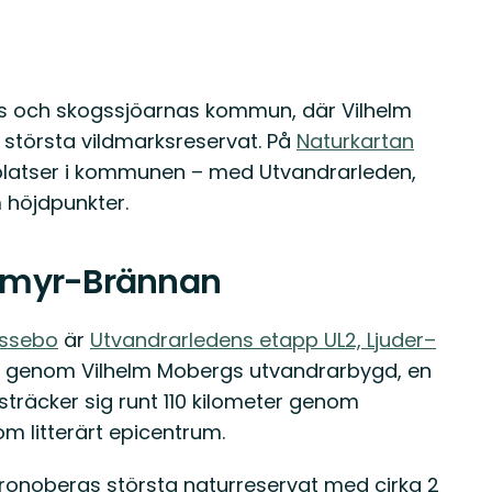
ns och skogssjöarnas kommun, där Vilhelm
törsta vildmarksreservat. På
Naturkartan
dplatser i kommunen – med Utvandrarleden,
höjdpunkter.
ksmyr-Brännan
essebo
är
Utvandrarledens etapp UL2, Ljuder–
ng genom Vilhelm Mobergs utvandrarbygd, en
träcker sig runt 110 kilometer genom
 litterärt epicentrum.
Kronobergs största naturreservat med cirka 2