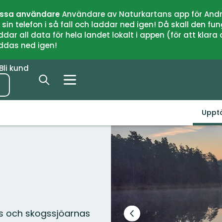
issa användare
Användare av Naturkartans app för Andr
n telefon i så fall och laddar ned igen! Då skall den fun
 all data för hela landet lokalt i appen (för att klara of
addas ned igen!
Bli kund
Uppt
ns och skogssjöarnas
Föregående