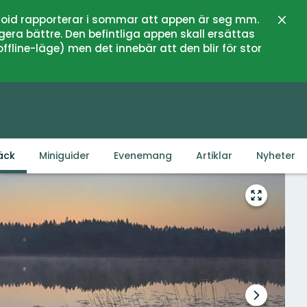
oid rapporterar i sommar att appen är seg mm.
Stän
gera bättre. Den befintliga appen skall ersättas
fline-läge) men det innebär att den blir för stor
äck
Miniguider
Evenemang
Artiklar
Nyheter
Gå
till
helskärms
Nästa