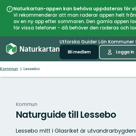
Naturkartan-appen kan behöva uppdateras för v
Vi rekommenderar att man raderar appen helt från si
av en ny app efter sommaren. Den gamla appen laddar
för vissa telefoner - då behöver den raderas och l
Utforska
Guider
Län
Kommuner
Bli medlem
Logga in
Kommun
Lessebo
Kommun
Naturguide till Lessebo
Lessebo mitt i Glasriket är utvandrarbygde