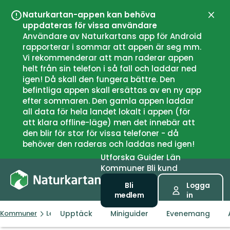
Naturkartan-appen kan behöva
Stän
uppdateras för vissa användare
Användare av Naturkartans app för Android
rapporterar i sommar att appen är seg mm.
Vi rekommenderar att man raderar appen
helt från sin telefon i så fall och laddar ned
igen! Då skall den fungera bättre. Den
befintliga appen skall ersättas av en ny app
efter sommaren. Den gamla appen laddar
all data för hela landet lokalt i appen (för
att klara offline-läge) men det innebär att
den blir för stor för vissa telefoner - då
behöver den raderas och laddas ned igen!
Utforska
Guider
Län
Kommuner
Bli kund
Bli
Logga
medlem
in
Upptäck
Miniguider
Evenemang
Kommuner
Lessebo