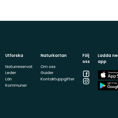
Utforska
Naturkartan
Följ
Ladda ner
oss
app
Naturreservat
Om oss
Facebook
App
Leder
Guider
Store
Län
Kontaktuppgifter
Instagram
App
Kommuner
Store