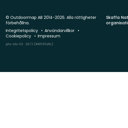
© Outdoormap AB 2014-2026. Alla rättigheter
Skaffa Natu
förbehållna.
organisat
Integritetspolicy
Användarvillkor
Cookiepolicy
Impressum
phx-sto-02 · 26.7.1 (449747a8c)