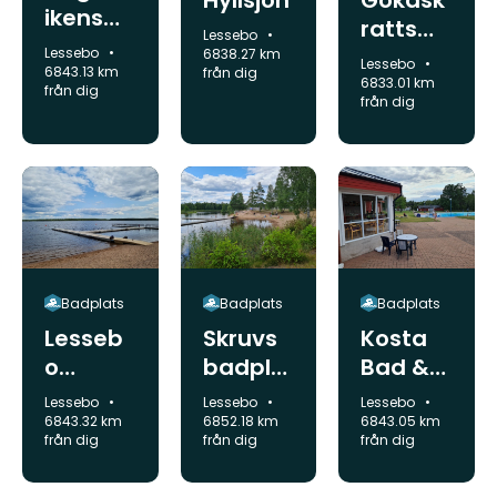
Hyllsjön
Gökask
ikens
ratts
Kommun:
Lessebo
badpla
Kommun:
badpla
Lessebo
6838.27 km
Kommun:
Lessebo
ts
6843.13 km
från dig
ts
6833.01 km
från dig
från dig
Badplats
Badplats
Badplats
Lesseb
Skruvs
Kosta
o
badpla
Bad &
badpla
ts
Campi
Kommun:
Kommun:
Kommun:
Lessebo
Lessebo
Lessebo
ts
ng
6843.32 km
6852.18 km
6843.05 km
från dig
från dig
från dig