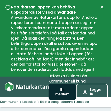
Naturkartan-appen kan behöva
Stän
uppdateras för vissa användare
Användare av Naturkartans app för Android
rapporterar i sommar att appen är seg mm.
Vi rekommenderar att man raderar appen
helt från sin telefon i så fall och laddar ned
igen! Då skall den fungera bättre. Den
befintliga appen skall ersättas av en ny app
efter sommaren. Den gamla appen laddar
all data för hela landet lokalt i appen (för
att klara offline-läge) men det innebär att
den blir för stor för vissa telefoner - då
behöver den raderas och laddas ned igen!
Utforska
Guider
Län
Kommuner
Bli kund
Bli
Logga
medlem
in
Kommuner
Lessebo
Bästa badplatserna i Lessebo