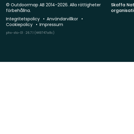
© Outdoormap AB 2014-2026. Alla rättigheter
Skaffa Natu
förbehållna.
organisat
Integritetspolicy
Användarvillkor
Cookiepolicy
Impressum
phx-sto-01 · 26.7.1 (449747a8c)