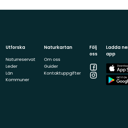
Utforska
Naturkartan
Följ
Ladda ner
oss
app
Naturreservat
Om oss
Facebook
App
Leder
Guider
Store
Län
Kontaktuppgifter
Instagram
App
Kommuner
Store