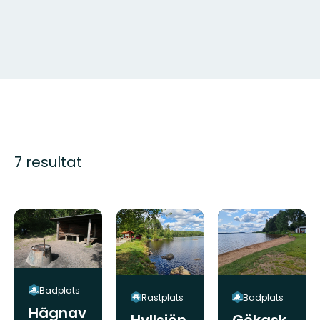
7 resultat
Badplats
Rastplats
Badplats
Hägnav