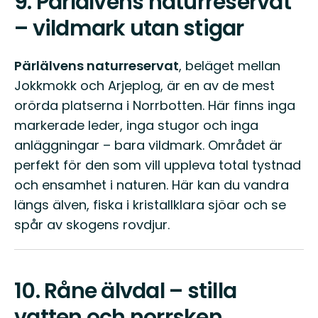
9.
Pärlälvens naturreservat
– vildmark utan stigar
Pärlälvens naturreservat
, beläget mellan
Jokkmokk och Arjeplog, är en av de mest
orörda platserna i Norrbotten. Här finns inga
markerade leder, inga stugor och inga
anläggningar – bara vildmark. Området är
perfekt för den som vill uppleva total tystnad
och ensamhet i naturen. Här kan du vandra
längs älven, fiska i kristallklara sjöar och se
spår av skogens rovdjur.
10.
Råne älvdal – stilla
vatten och norrsken