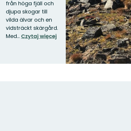
från höga fjäll och
djupa skogar till
vilda älvar och en
vidsträckt skärgård.
Med…
Czytaj więcej
Mapa