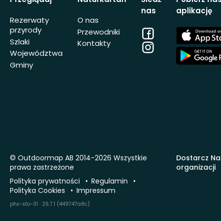
nas
aplikację
Rezerwaty
O nas
przyrody
Facebook
App
Przewodniki
Store
Szlaki
Kontakty
Instagram
App
Województwa
Store
Gminy
© Outdoormap AB 2014-2026 Wszystkie
Dostarcz Na
prawa zastrzeżone
organizacji
Polityka prywatności
Regulamin
Polityka Cookies
Impressum
phx-sto-01 · 26.7.1 (449747a8c)