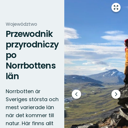
Przejd
do
trybu
Województwo
pełno
Przewodnik
przyrodniczy
po
Norrbottens
län
Norrbotten är
Poprzedni
Nastę
Sveriges största och
slajd
slajd
mest varierade län
när det kommer till
natur. Här finns allt