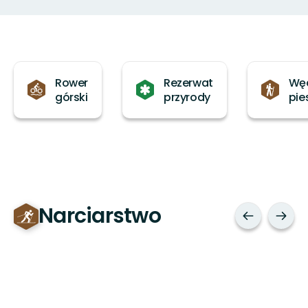
Kategorie
Rower
Rezerwat
Wę
górski
przyrody
pie
Narciarstwo