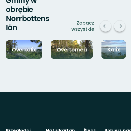
Gminy w
obrębie
Norrbottens
Zobacz
län
wszystkie
Överkalix
Övertorneå
Kalix
Przeglądaj
Naturkartan
Śledź
Pobierz na