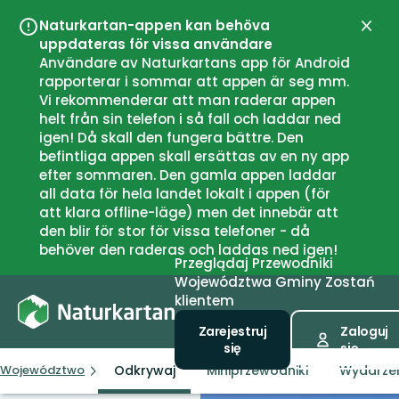
Naturkartan-appen kan behöva
Zamk
uppdateras för vissa användare
Användare av Naturkartans app för Android
rapporterar i sommar att appen är seg mm.
Vi rekommenderar att man raderar appen
helt från sin telefon i så fall och laddar ned
igen! Då skall den fungera bättre. Den
befintliga appen skall ersättas av en ny app
efter sommaren. Den gamla appen laddar
all data för hela landet lokalt i appen (för
att klara offline-läge) men det innebär att
den blir för stor för vissa telefoner - då
behöver den raderas och laddas ned igen!
Przeglądaj
Przewodniki
Województwa
Gminy
Zostań
klientem
Zarejestruj
Zaloguj
się
się
Odkrywaj
Miniprzewodniki
Wydarze
Województwo
Norrbottens län