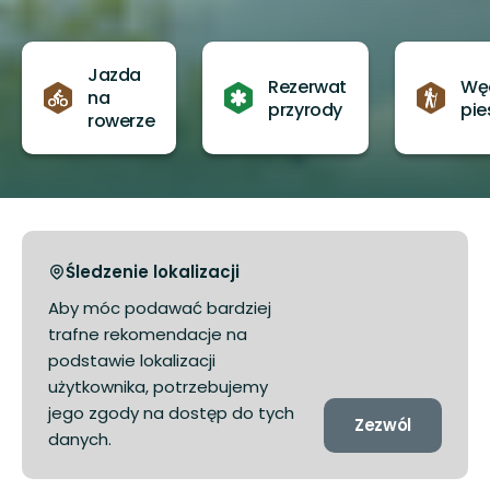
Jazda
Rezerwat
Wę
na
przyrody
pie
rowerze
Śledzenie lokalizacji
Aby móc podawać bardziej
trafne rekomendacje na
podstawie lokalizacji
użytkownika, potrzebujemy
jego zgody na dostęp do tych
Zezwól
danych.