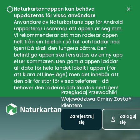
Naturkartan-appen kan behöva
Zamk
uppdateras för vissa användare
Användare av Naturkartans app för Android
rapporterar i sommar att appen är seg mm.
Vi rekommenderar att man raderar appen
helt från sin telefon i så fall och laddar ned
igen! Då skall den fungera bättre. Den
befintliga appen skall ersättas av en ny app
efter sommaren. Den gamla appen laddar
all data för hela landet lokalt i appen (för
att klara offline-läge) men det innebär att
den blir för stor för vissa telefoner - då
behöver den raderas och laddas ned igen!
Przeglądaj
Przewodniki
Województwa
Gminy
Zostań
klientem
Zarejestruj
Zaloguj
się
się