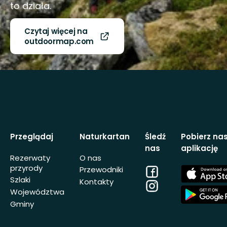
to działa.
Czytaj więcej na
outdoormap.com
Przeglądaj
Naturkartan
Śledź
Pobierz na
nas
aplikację
Rezerwaty
O nas
przyrody
Facebook
App
Przewodniki
Store
Szlaki
Kontakty
Instagram
App
Województwa
Store
Gminy