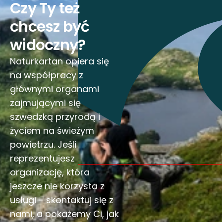
Czy Ty też
chcesz być
widoczny?
Naturkartan opiera się
na współpracy z
głównymi organami
zajmującymi się
szwedzką przyrodą i
życiem na świeżym
powietrzu. Jeśli
reprezentujesz
organizację, która
jeszcze nie korzysta z
usługi - skontaktuj się z
nami, a pokażemy Ci, jak