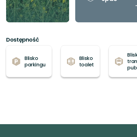
Dostępność
Blis
Blisko
Blisko
tra
parkingu
toalet
pub