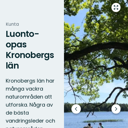
Siirry
koko
näytö
Kunta
alueel
Luonto-
opas
Kronobergs
län
Kronobergs län har
många vackra
naturområden att
utforska. Några av
Edellinen
Seura
de bästa
dia
dia
vandringsleder och