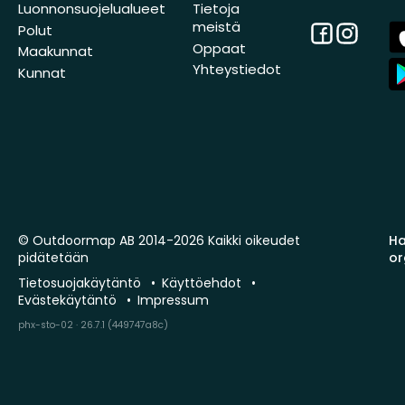
Luonnonsuojelualueet
Tietoja
meistä
Facebook
Instagra
A
Polut
St
Oppaat
Maakunnat
A
Yhteystiedot
Kunnat
St
© Outdoormap AB 2014-2026 Kaikki oikeudet
Ha
pidätetään
or
Tietosuojakäytäntö
Käyttöehdot
Evästekäytäntö
Impressum
phx-sto-02 · 26.7.1 (449747a8c)