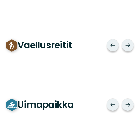
Vaellusreitit
Uimapaikka