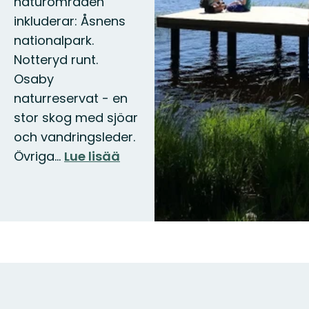
naturområden
inkluderar: Åsnens
nationalpark.
Notteryd runt.
Osaby
naturreservat - en
stor skog med sjöar
och vandringsleder.
Övriga…
Lue lisää
Kartta