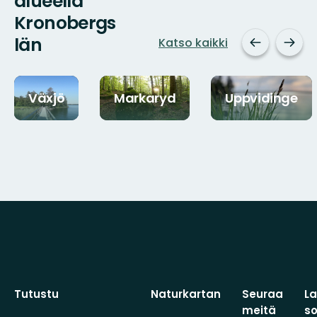
alueella
Kronobergs
län
Katso kaikki
Växjö
Markaryd
Uppvidinge
Tutustu
Naturkartan
Seuraa
L
meitä
s