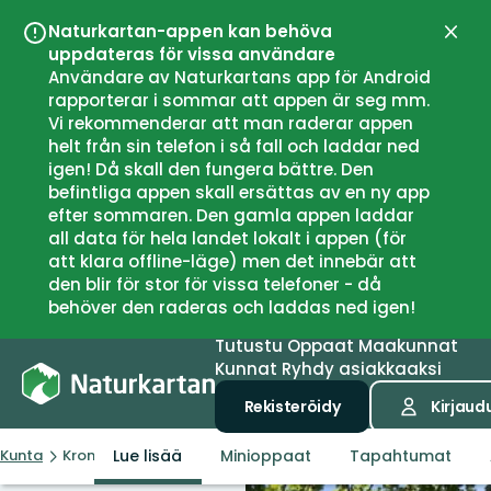
Naturkartan-appen kan behöva
Sulje
uppdateras för vissa användare
Användare av Naturkartans app för Android
rapporterar i sommar att appen är seg mm.
Vi rekommenderar att man raderar appen
helt från sin telefon i så fall och laddar ned
igen! Då skall den fungera bättre. Den
befintliga appen skall ersättas av en ny app
efter sommaren. Den gamla appen laddar
all data för hela landet lokalt i appen (för
att klara offline-läge) men det innebär att
den blir för stor för vissa telefoner - då
behöver den raderas och laddas ned igen!
Tutustu
Oppaat
Maakunnat
Kunnat
Ryhdy asiakkaaksi
Rekisteröidy
Kirjaud
Lue lisää
Minioppaat
Tapahtumat
Kunta
Kronobergs län