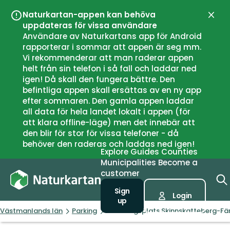
Naturkartan-appen kan behöva
Close
uppdateras för vissa användare
Användare av Naturkartans app för Android
rapporterar i sommar att appen är seg mm.
Vi rekommenderar att man raderar appen
helt från sin telefon i så fall och laddar ned
igen! Då skall den fungera bättre. Den
befintliga appen skall ersättas av en ny app
efter sommaren. Den gamla appen laddar
all data för hela landet lokalt i appen (för
att klara offline-läge) men det innebär att
den blir för stor för vissa telefoner - då
behöver den raderas och laddas ned igen!
Explore
Guides
Counties
Municipalities
Become a
customer
Sign
Login
up
Västmanlands län
Parking
Parkeringsplats Skinnskatteberg-Fä