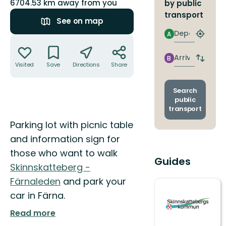
6704.53 km away from you
by public
transport
See on map
Departure
A
Find
Actions
closest
stop
Arrival
B
Switch
Visited
Save
Directions
Share
depart
and
arrival
Search
stops
public
transport
Description
Parking lot with picnic table
and information sign for
those who want to walk
Guides
Skinnskatteberg -
Färnaleden
and park your
car in Färna.
Read more