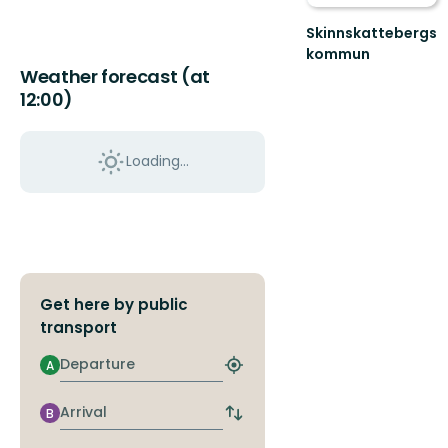
Skinnskattebergs
kommun
Välkommen
Weather forecast (at
till
12:00)
Skinnskattebergs
fantastiska
nat...
Loading...
Get here by public
transport
Departure
A
Find
closest
stop
Arrival
B
Switch
departure