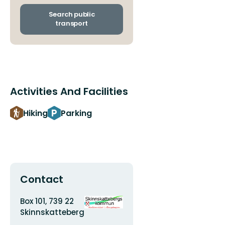
and
arrival
Search public
stops
transport
Activities And Facilities
Hiking
Parking
Contact
Address
Organization
Box 101, 739 22
logotype
Skinnskatteberg
Email