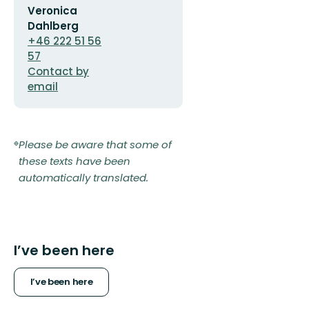
Veronica
address
Dahlberg
+46 222 51 56
57
Contact by
email
Please be aware that some of
these texts have been
automatically translated.
I’ve been here
I’ve been here