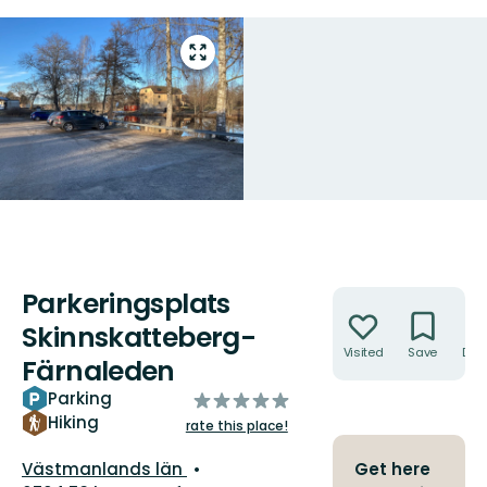
Enter
fullscreen
Parkeringsplats
Actions
Skinnskatteberg-
Visited
Save
Dire
Färnaleden
Parking
of
5
Hiking
rate this place!
stars
County:
Västmanlands län
Get here