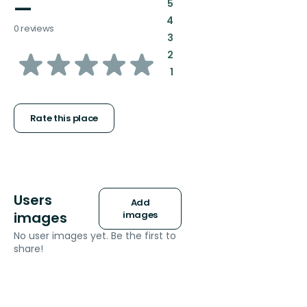
—
:
5
:
4
0 reviews
:
3
of
:
2
:
1
5
stars
Rate this place
Users
Add
images
images
No user images yet. Be the first to
share!