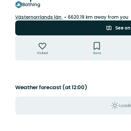
Bathing
County:
Västernorrlands län
6620.19 km away from you
See o
Actions
Visited
Save
Weather forecast (at 12:00)
Loadin