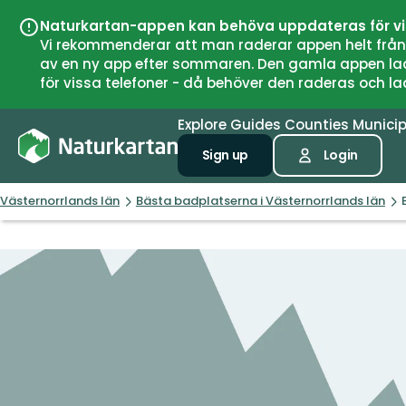
Naturkartan-appen kan behöva uppdateras för v
Vi rekommenderar att man raderar appen helt från si
av en ny app efter sommaren. Den gamla appen laddar
för vissa telefoner - då behöver den raderas och l
Explore
Guides
Counties
Municip
Sign up
Login
Västernorrlands län
Bästa badplatserna i Västernorrlands län