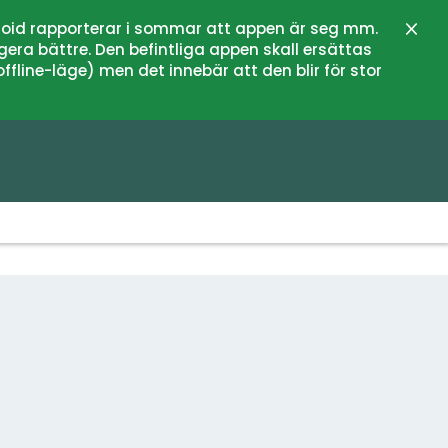
oid rapporterar i sommar att appen är seg mm.
Close
gera bättre. Den befintliga appen skall ersättas
fline-läge) men det innebär att den blir för stor