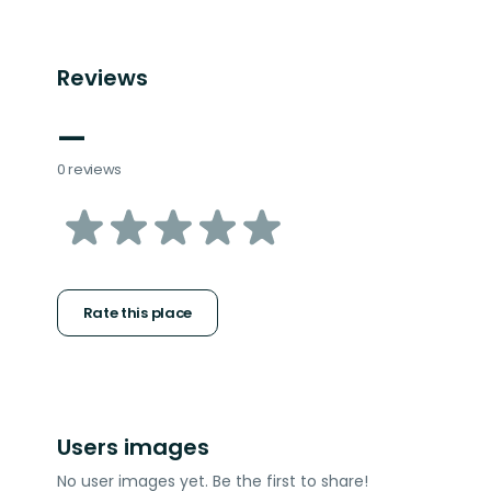
Reviews
—
0 reviews
of
5
stars
Rate this place
Users images
No user images yet. Be the first to share!