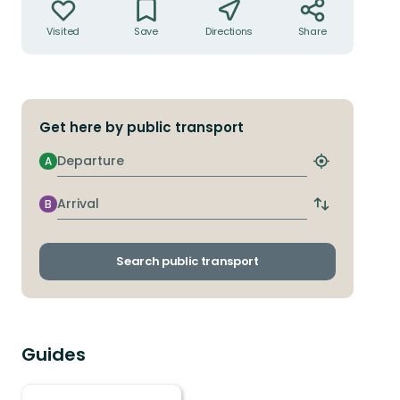
Visited
Save
Directions
Share
Get here by public transport
Departure
A
Find
closest
stop
Arrival
B
Switch
departure
and
arrival
Search public transport
stops
Guides