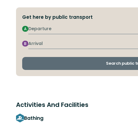
Get here by public transport
Departure
A
Arrival
B
Search public 
Activities And Facilities
Bathing