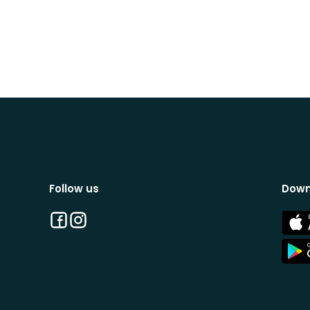
Follow us
Down
Facebook
Instagram
App
Stor
App
Stor