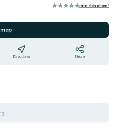
of
rate this place!
5
stars
n map
Directions
Share
g...