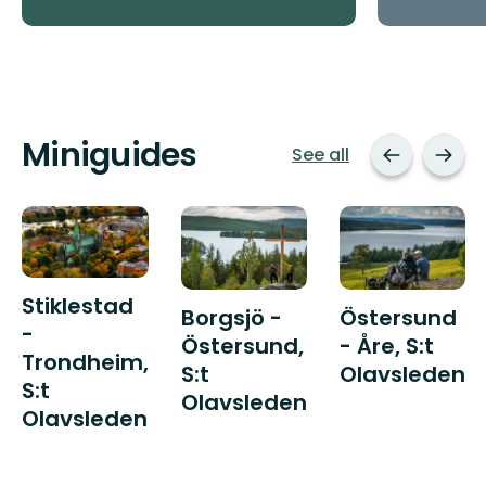
Miniguides
See all
Stiklestad
Borgsjö -
Östersund
-
Östersund,
- Åre, S:t
Trondheim,
S:t
Olavsleden
S:t
Olavsleden
Olavsleden