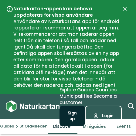
Naturkartan-appen kan behöva
Close
uppdateras för vissa användare
Användare av Naturkartans app för Android
rapporterar i sommar att appen är seg mm.
Vi rekommenderar att man raderar appen
helt från sin telefon i så fall och laddar ned
igen! Då skall den fungera bättre. Den
befintliga appen skall ersättas av en ny app
efter sommaren. Den gamla appen laddar
all data för hela landet lokalt i appen (för
att klara offline-läge) men det innebär att
den blir för stor för vissa telefoner - då
behöver den raderas och laddas ned igen!
Explore
Guides
Counties
Municipalities
Become a
customer
Sign
Login
up
Discover
Miniguides
Events
Guides
St Olavsleden