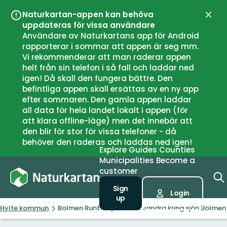
Naturkartan-appen kan behöva
Close
uppdateras för vissa användare
Användare av Naturkartans app för Android
rapporterar i sommar att appen är seg mm.
Vi rekommenderar att man raderar appen
helt från sin telefon i så fall och laddar ned
igen! Då skall den fungera bättre. Den
befintliga appen skall ersättas av en ny app
efter sommaren. Den gamla appen laddar
all data för hela landet lokalt i appen (för
att klara offline-läge) men det innebär att
den blir för stor för vissa telefoner - då
behöver den raderas och laddas ned igen!
Explore
Guides
Counties
Municipalities
Become a
customer
Sign
Login
up
Hylte kommun
Bolmen Runt - cykla eller vandra kring sjön Bolmen