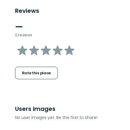
Reviews
—
0 reviews
of
5
stars
Rate this place
Users images
No user images yet. Be the first to share!