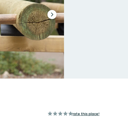
Next
slide
of
rate this place!
5
stars