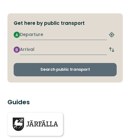
Get here by public transport
Departure
A
Find
closest
stop
Arrival
B
Switch
departure
and
arrival
Search public transport
stops
Guides