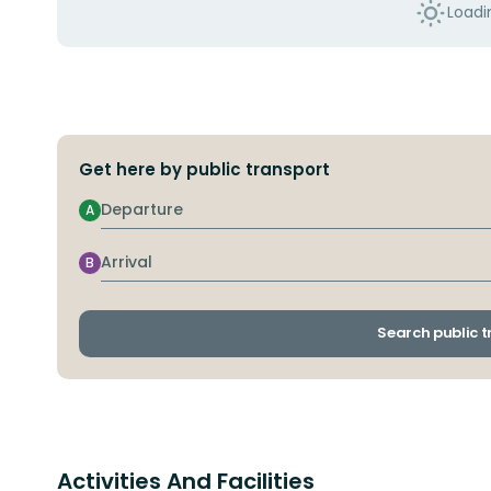
Loadin
Get here by public transport
Departure
A
Arrival
B
Search public 
Activities And Facilities