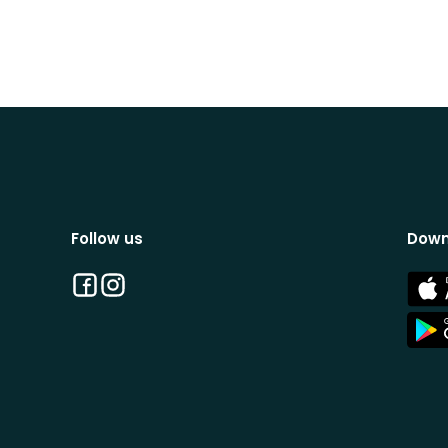
Follow us
Down
Facebook
Instagram
App
Stor
App
Stor