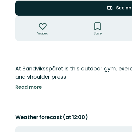
See o
Actions
Visited
Save
Description
At Sandviksspåret is this outdoor gym, exerc
and shoulder press
Read more
Weather forecast (at 12:00)