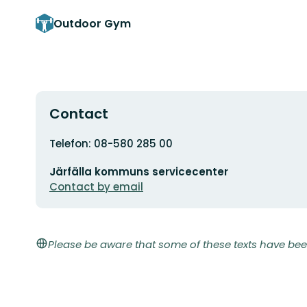
Outdoor Gym
Contact
Address
Telefon: 08-580 285 00
Email
Järfälla kommuns servicecenter
address
Contact by email
Please be aware that some of these texts have bee