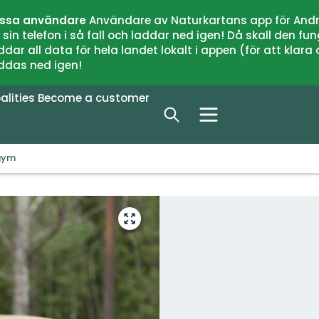
issa användare
Användare av Naturkartans app för Andr
n telefon i så fall och laddar ned igen! Då skall den fun
 all data för hela landet lokalt i appen (för att klara of
addas ned igen!
alities
Become a customer
gym
Enter
fullscreen