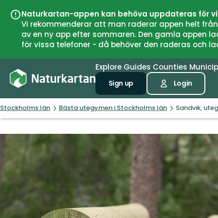
Naturkartan-appen kan behöva uppdateras för v
Vi rekommenderar att man raderar appen helt från si
av en ny app efter sommaren. Den gamla appen laddar
för vissa telefoner - då behöver den raderas och l
Explore
Guides
Counties
Municip
Sign up
Login
Stockholms län
Bästa utegymen i Stockholms län
Sandvik, ute