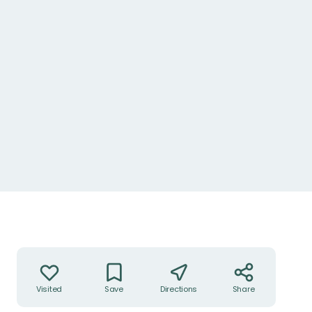
Actions
Visited
Save
Directions
Share