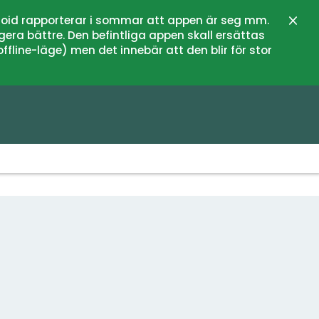
oid rapporterar i sommar att appen är seg mm.
Close
gera bättre. Den befintliga appen skall ersättas
fline-läge) men det innebär att den blir för stor