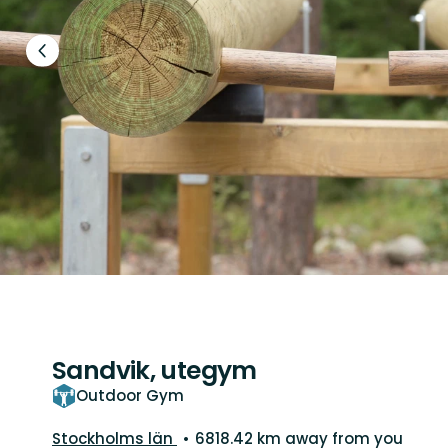
Previous
slide
Sandvik, utegym
Outdoor Gym
County:
Stockholms län
6818.42 km away from you