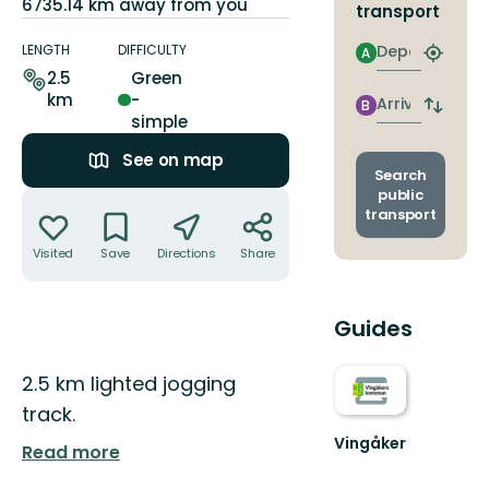
6735.14 km away from you
transport
Trail
details
Departure
LENGTH
DIFFICULTY
A
Find
2.5
Green
closest
km
-
stop
Arrival
B
Switch
simple
depart
and
See on map
arrival
Search
stops
public
Actions
transport
Visited
Save
Directions
Share
Guides
Description
2.5 km lighted jogging
track.
Vingåker
Read more
Välkommen
till