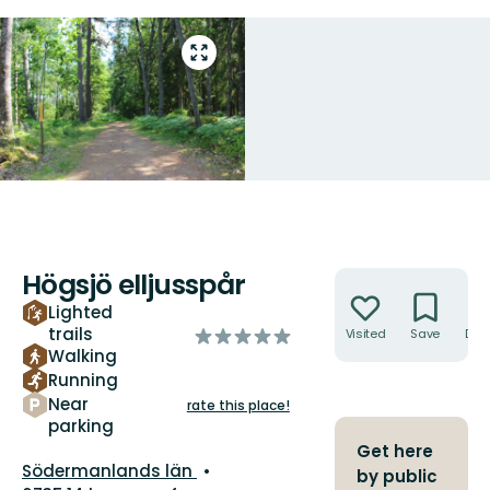
Enter
fullscreen
Högsjö elljusspår
Actions
Lighted
trails
of
Visited
Save
Dire
Walking
5
Running
stars
Near
rate this place!
parking
Get here
County:
Södermanlands län
by public