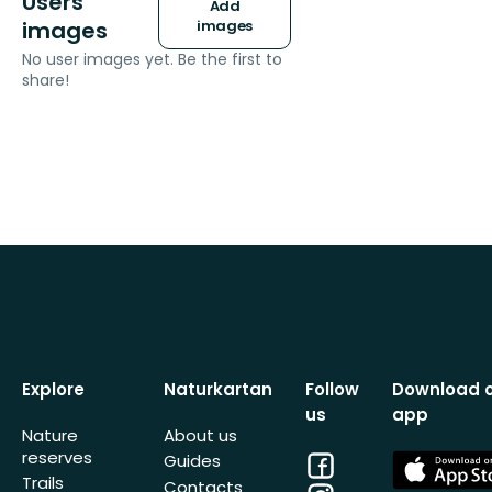
Users
Add
images
images
No user images yet. Be the first to
share!
Explore
Naturkartan
Follow
Download 
us
app
Nature
About us
reserves
Facebook
App
Guides
Store
Trails
Contacts
Instagram