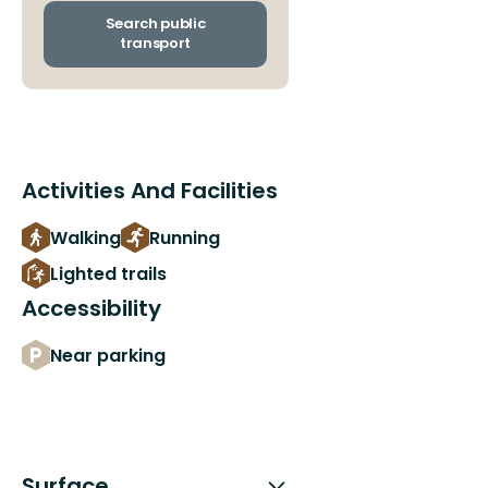
and
arrival
Search public
stops
transport
Activities And Facilities
Walking
Running
Lighted trails
Accessibility
Near parking
Surface