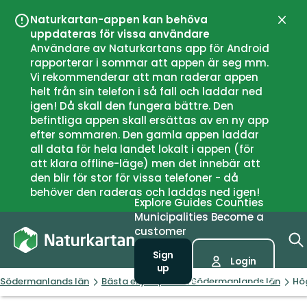
Naturkartan-appen kan behöva
Close
uppdateras för vissa användare
Användare av Naturkartans app för Android
rapporterar i sommar att appen är seg mm.
Vi rekommenderar att man raderar appen
helt från sin telefon i så fall och laddar ned
igen! Då skall den fungera bättre. Den
befintliga appen skall ersättas av en ny app
efter sommaren. Den gamla appen laddar
all data för hela landet lokalt i appen (för
att klara offline-läge) men det innebär att
den blir för stor för vissa telefoner - då
behöver den raderas och laddas ned igen!
Explore
Guides
Counties
Municipalities
Become a
customer
Sign
Login
up
Södermanlands län
Bästa elljusspåren i Södermanlands län
Hög