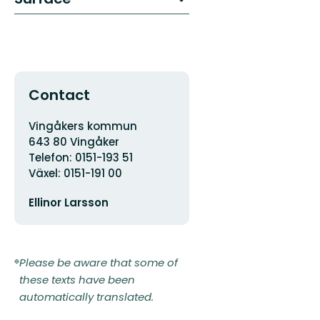
Contact
Address
Vingåkers kommun
643 80 Vingåker
Telefon: 0151-193 51
Växel: 0151-191 00
Email
Ellinor Larsson
address
Please be aware that some of
these texts have been
automatically translated.