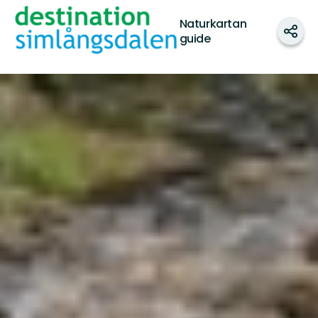
Destination
Naturkartan
Simlångsdalen
Shar
guide