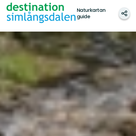
Destination
Naturkartan
Simlångsdalen
Shar
guide