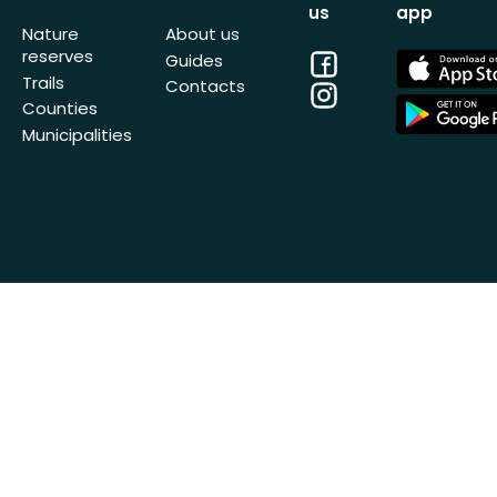
us
app
Nature
About us
reserves
Facebook
App
Guides
Store
Trails
Contacts
Instagram
App
Counties
Store
Municipalities
© Outdoormap AB 2014-2026 All Rights
Get Naturka
Reserved
organizatio
Privacy Policy
Terms of Service
Cookie Policy
Impressum
phx-sto-02 · 26.7.1 (449747a8c)