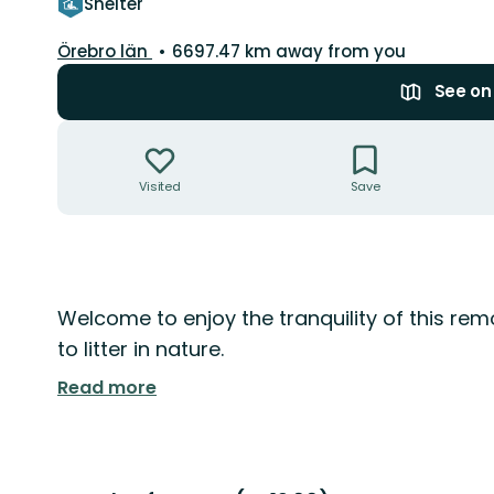
Shelter
County:
Örebro län
6697.47 km away from you
See o
Actions
Visited
Save
Description
Welcome to enjoy the tranquility of this r
to litter in nature.
Read more