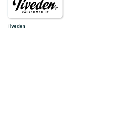
Tiveden
Upptäck
Sveriges
sydligaste
vildmark!