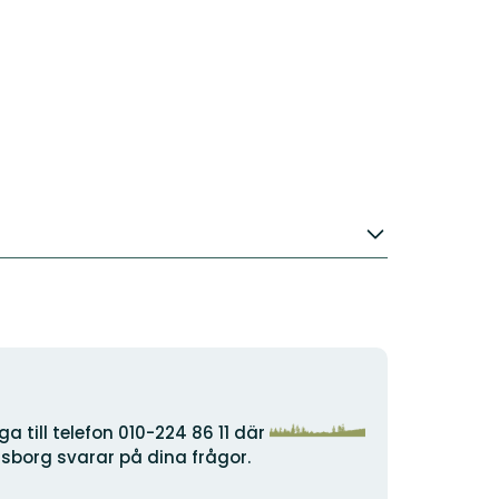
Organization
a till telefon 010-224 86 11 där
logotype
lsborg svarar på dina frågor.