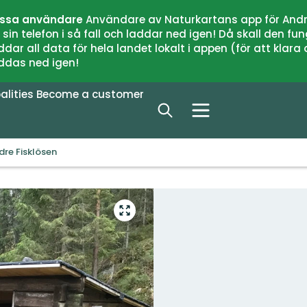
issa användare
Användare av Naturkartans app för Andr
n telefon i så fall och laddar ned igen! Då skall den fun
 all data för hela landet lokalt i appen (för att klara of
addas ned igen!
alities
Become a customer
re Fisklösen
Enter
fullscreen