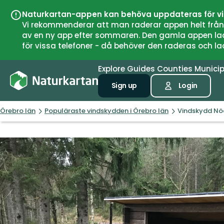
Naturkartan-appen kan behöva uppdateras för v
Vi rekommenderar att man raderar appen helt från si
av en ny app efter sommaren. Den gamla appen laddar
för vissa telefoner - då behöver den raderas och l
Explore
Guides
Counties
Municip
Sign up
Login
Örebro län
Populäraste vindskydden i Örebro län
Vindskydd Nöd