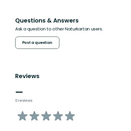
Questions & Answers
Ask a question to other Naturkartan users.
Post a question
Reviews
—
0 reviews
of
5