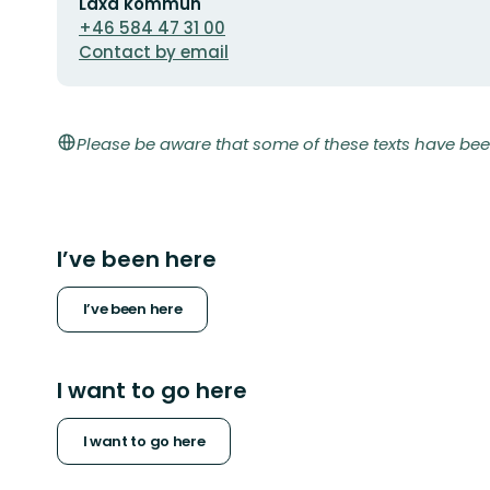
Laxå kommun
address
+46 584 47 31 00
Contact by email
Please be aware that some of these texts have bee
I’ve been here
I’ve been here
I want to go here
I want to go here