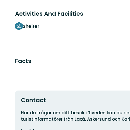
Activities And Facilities
Shelter
Facts
Contact
Address
Har du frågor om ditt besök i Tiveden kan du ring
turistinformatörer från Laxå, Askersund och Kar
Email