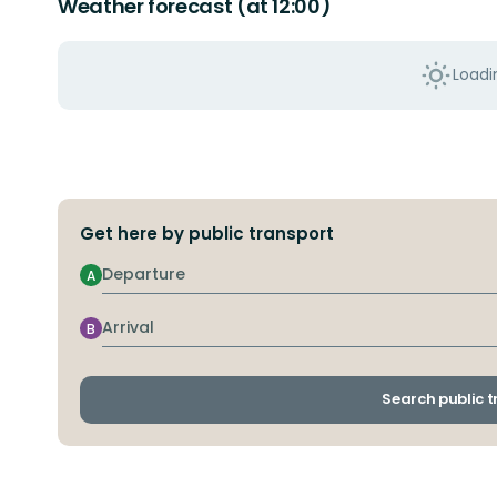
Weather forecast (at 12:00)
Loadin
Get here by public transport
Departure
A
Arrival
B
Search public 