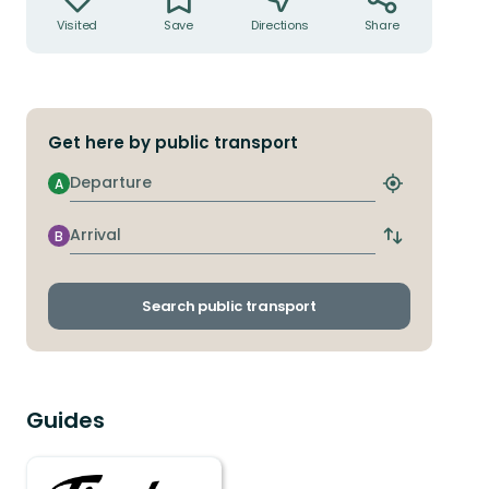
Visited
Save
Directions
Share
Get here by public transport
Departure
A
Find
closest
stop
Arrival
B
Switch
departure
and
arrival
Search public transport
stops
Guides