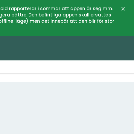
oid rapporterar i sommar att appen är seg mm.
Close
gera bättre. Den befintliga appen skall ersättas
fline-läge) men det innebär att den blir för stor