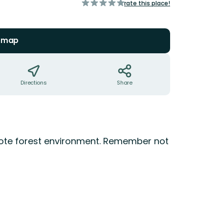
of
rate this place!
5
stars
n map
Directions
Share
emote forest environment. Remember not