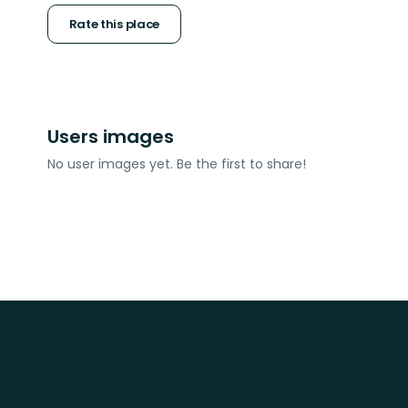
stars
Rate this place
Users images
No user images yet. Be the first to share!