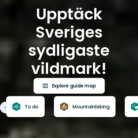
Upptäck
Sveriges
sydligaste
vildmark!
Explore guide map
To do
Mountainbiking