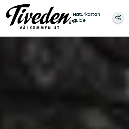
Tiveden
Naturkartan
Shar
guide