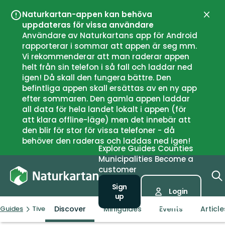
Naturkartan-appen kan behöva
Close
uppdateras för vissa användare
Användare av Naturkartans app för Android
rapporterar i sommar att appen är seg mm.
Vi rekommenderar att man raderar appen
helt från sin telefon i så fall och laddar ned
igen! Då skall den fungera bättre. Den
befintliga appen skall ersättas av en ny app
efter sommaren. Den gamla appen laddar
all data för hela landet lokalt i appen (för
att klara offline-läge) men det innebär att
den blir för stor för vissa telefoner - då
behöver den raderas och laddas ned igen!
Explore
Guides
Counties
Municipalities
Become a
customer
Sign
Login
up
Discover
Miniguides
Events
Article
Guides
Tiveden