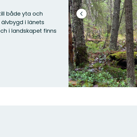
ll både yta och
Previous
älvbygd i länets
slide
h i landskapet finns