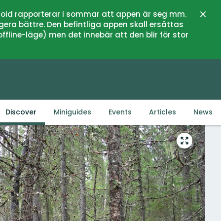
oid rapporterar i sommar att appen är seg mm.
Close
gera bättre. Den befintliga appen skall ersättas
fline-läge) men det innebär att den blir för stor
Discover
Miniguides
Events
Articles
News
Enter
fullscreen