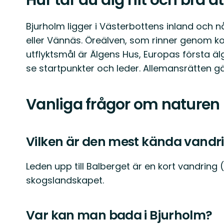
Hur tar du dig hit och bra at
Bjurholm ligger i Västerbottens inland och n
eller Vännäs. Öreälven, som rinner genom kom
utflyktsmål är Älgens Hus, Europas första ä
se startpunkter och leder. Allemansrätten gäll
Vanliga frågor om naturen 
Vilken är den mest kända vandri
Leden upp till Balberget är en kort vandring (
skogslandskapet.
Var kan man bada i Bjurholm?