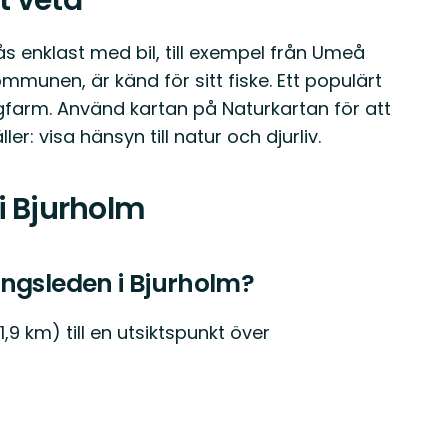
t veta
ås enklast med bil, till exempel från Umeå
munen, är känd för sitt fiske. Ett populärt
lgfarm. Använd kartan på Naturkartan för att
er: visa hänsyn till natur och djurliv.
i Bjurholm
ngsleden i Bjurholm?
1,9 km) till en utsiktspunkt över