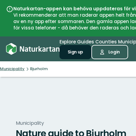
Naturkartan-appen kan behöva uppdateras för v
Vi rekommenderar att man raderar appen helt från si
av en ny app efter sommaren. Den gamla appen laddar
för vissa telefoner - då behöver den raderas och l
Explore
Guides
Counties
Municip
Sign up
Login
Municipality
Bjurholm
Municipality
Nature guide to Bjurholm