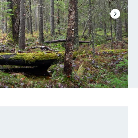
Next
slide