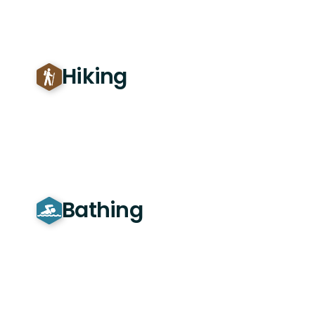
Hiking
Bathing