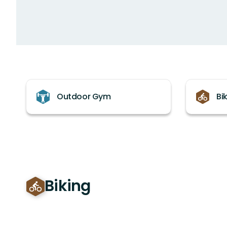
Categories
Outdoor Gym
Bi
Biking