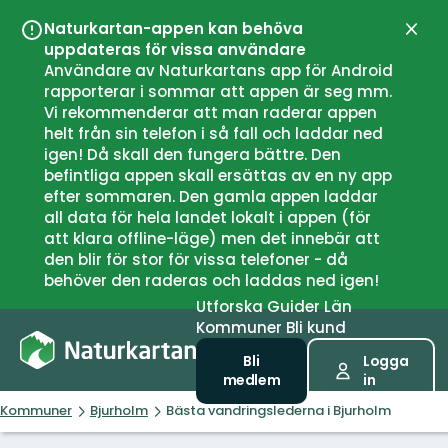
Naturkartan-appen kan behöva
Stän
uppdateras för vissa användare
Användare av Naturkartans app för Android
rapporterar i sommar att appen är seg mm.
Vi rekommenderar att man raderar appen
helt från sin telefon i så fall och laddar ned
igen! Då skall den fungera bättre. Den
befintliga appen skall ersättas av en ny app
efter sommaren. Den gamla appen laddar
all data för hela landet lokalt i appen (för
att klara offline-läge) men det innebär att
den blir för stor för vissa telefoner - då
behöver den raderas och laddas ned igen!
Utforska
Guider
Län
Kommuner
Bli kund
Bli
Logga
medlem
in
Kommuner
Bjurholm
Bästa vandringslederna i Bjurholm