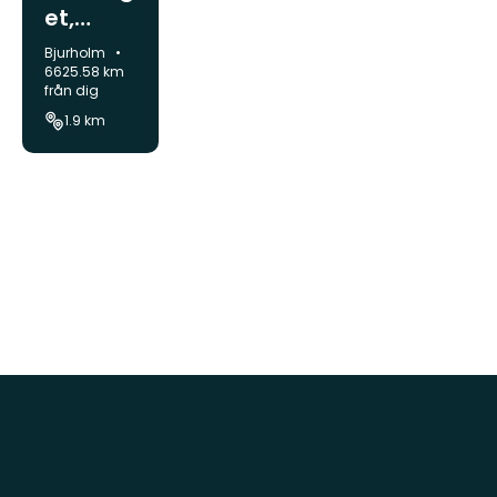
et,
vandrin
Kommun:
Bjurholm
gsled
6625.58 km
från dig
1.9 km