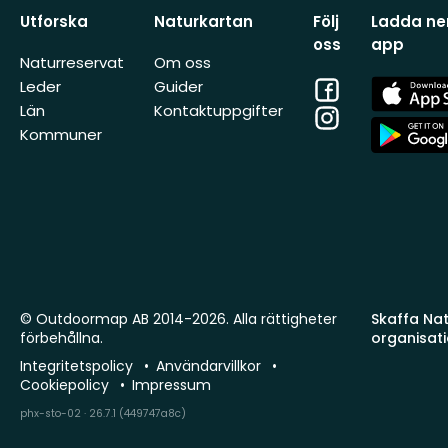
Utforska
Naturkartan
Följ
Ladda ner
oss
app
Naturreservat
Om oss
Facebook
App
Leder
Guider
Store
Län
Kontaktuppgifter
Instagram
App
Kommuner
Store
© Outdoormap AB 2014-2026. Alla rättigheter
Skaffa Natu
förbehållna.
organisat
Integritetspolicy
Användarvillkor
Cookiepolicy
Impressum
phx-sto-02 · 26.7.1 (449747a8c)