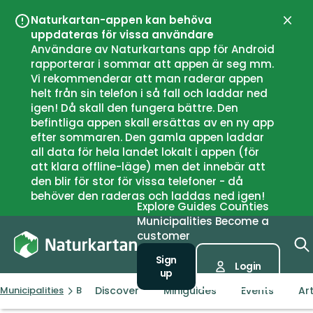
Naturkartan-appen kan behöva
Close
uppdateras för vissa användare
Användare av Naturkartans app för Android
rapporterar i sommar att appen är seg mm.
Vi rekommenderar att man raderar appen
helt från sin telefon i så fall och laddar ned
igen! Då skall den fungera bättre. Den
befintliga appen skall ersättas av en ny app
efter sommaren. Den gamla appen laddar
all data för hela landet lokalt i appen (för
att klara offline-läge) men det innebär att
den blir för stor för vissa telefoner - då
behöver den raderas och laddas ned igen!
Explore
Guides
Counties
Municipalities
Become a
customer
Sign
Login
up
Discover
Miniguides
Events
Art
Municipalities
Birkenes