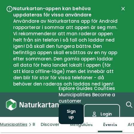
Naturkartan-appen kan behöva
Close
uppdateras för vissa användare
Användare av Naturkartans app för Android
rapporterar i sommar att appen är seg mm.
Vi rekommenderar att man raderar appen
helt från sin telefon i så fall och laddar ned
igen! Då skall den fungera bättre. Den
befintliga appen skall ersättas av en ny app
efter sommaren. Den gamla appen laddar
all data för hela landet lokalt i appen (för
att klara offline-läge) men det innebär att
den blir för stor för vissa telefoner - då
behöver den raderas och laddas ned igen!
Explore
Guides
Counties
Municipalities
Become a
customer
Sign
Login
up
Discover
Miniguides
Events
Art
Municipalities
Birkenes