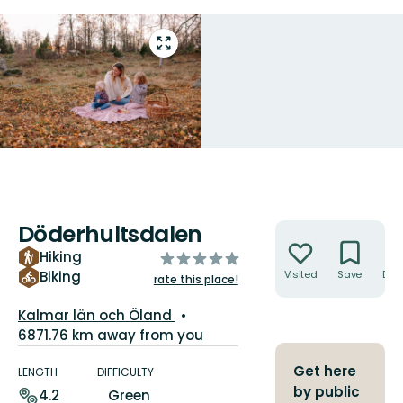
Enter
fullscreen
Döderhultsdalen
Actions
Hiking
of
5
Biking
Visited
Save
Dire
rate this place!
stars
County:
Kalmar län och Öland
6871.76 km away from you
Trail
Get here
details
LENGTH
DIFFICULTY
by public
4.2
Green