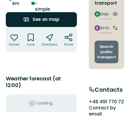
transport
km
-
simple
Departure
A
Find
See on map
closest
stop
Arrival
B
Actions
Switch
depart
and
Visited
Save
Directions
Share
arrival
Search
stops
public
transport
Weather forecast (at
12:00)
Contacts
+46 491 770 72
Loading...
Contact by
email