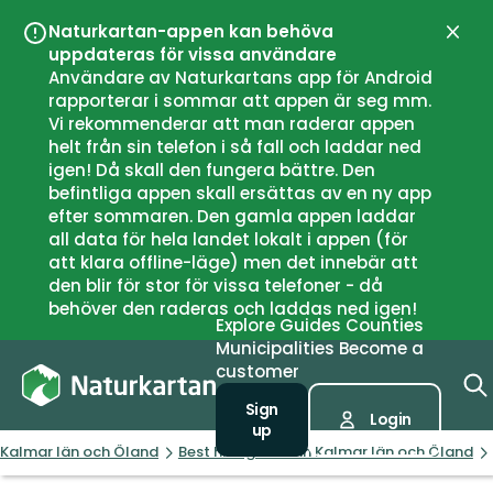
Naturkartan-appen kan behöva
Close
uppdateras för vissa användare
Användare av Naturkartans app för Android
rapporterar i sommar att appen är seg mm.
Vi rekommenderar att man raderar appen
helt från sin telefon i så fall och laddar ned
igen! Då skall den fungera bättre. Den
befintliga appen skall ersättas av en ny app
efter sommaren. Den gamla appen laddar
all data för hela landet lokalt i appen (för
att klara offline-läge) men det innebär att
den blir för stor för vissa telefoner - då
behöver den raderas och laddas ned igen!
Explore
Guides
Counties
Municipalities
Become a
customer
Sign
Login
up
Kalmar län och Öland
Best hiking trails in Kalmar län och Öland