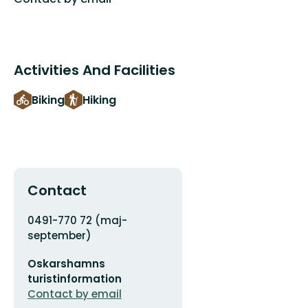
Activities And Facilities
Biking
Hiking
Contact
Address
0491-770 72 (maj-
september)
Email
Oskarshamns
address
turistinformation
Contact by email