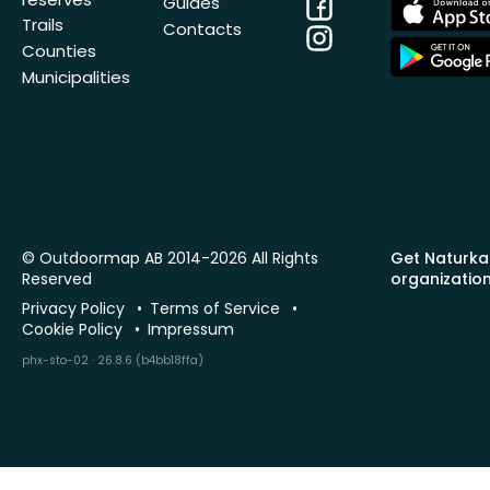
Facebook
App
Guides
Store
Trails
Contacts
Instagram
App
Counties
Store
Municipalities
© Outdoormap AB 2014-2026 All Rights
Get Naturka
Reserved
organizatio
Privacy Policy
Terms of Service
Cookie Policy
Impressum
phx-sto-02 · 26.8.6 (b4bb18ffa)