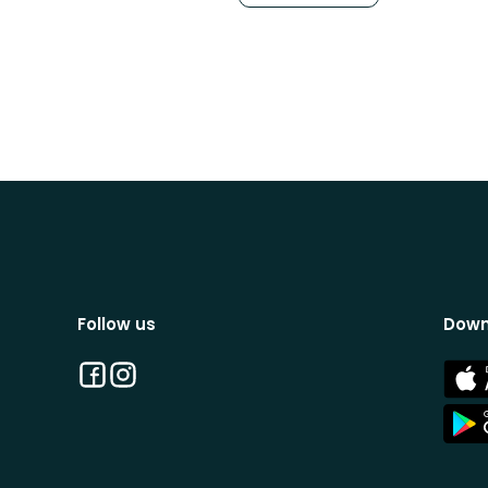
Follow us
Down
Facebook
Instagram
App
Stor
App
Stor