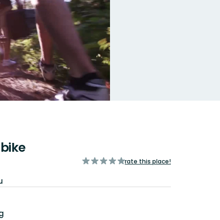
bike
of
rate this place!
5
stars
u
g