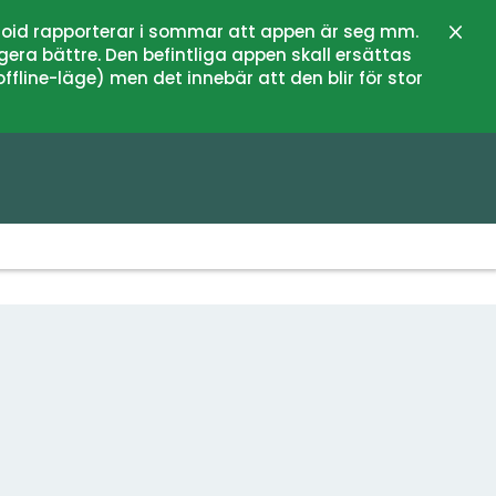
oid rapporterar i sommar att appen är seg mm.
Close
gera bättre. Den befintliga appen skall ersättas
fline-läge) men det innebär att den blir för stor