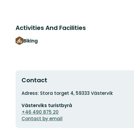
Activities And Facilities
Biking
Contact
Address
Adress: Stora torget 4, 59333 Västervik
Email
Västerviks turistbyrå
address
+46 490 875 20
Contact by email