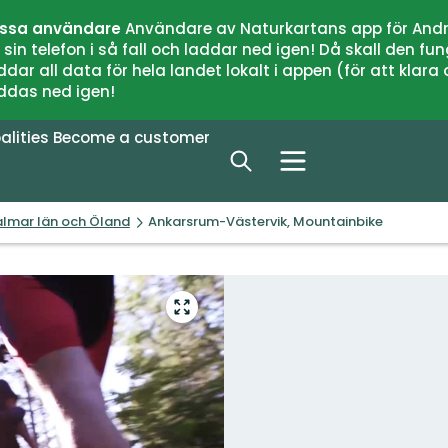
issa användare
Användare av Naturkartans app för Andr
n telefon i så fall och laddar ned igen! Då skall den fun
 all data för hela landet lokalt i appen (för att klara of
addas ned igen!
alities
Become a customer
Kalmar län och Öland
Ankarsrum-Västervik, Mountainbike
Enter
fullscreen