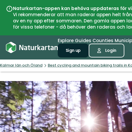
Naturkartan-appen kan behöva uppdateras för v
Vi rekommenderar att man raderar appen helt från si
av en ny app efter sommaren. Den gamla appen laddar
för vissa telefoner - då behöver den raderas och l
Explore
Guides
Counties
Municip
Sign up
Login
Kalmar län och Öland
Best cycling and mountain biking trails in 