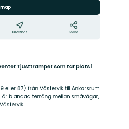
n map
Directions
Share
ventet Tjusttrampet som tar plats i
 eller 87) från Västervik till Ankarsrum
h är blandad terräng mellan småvägar,
Västervik.