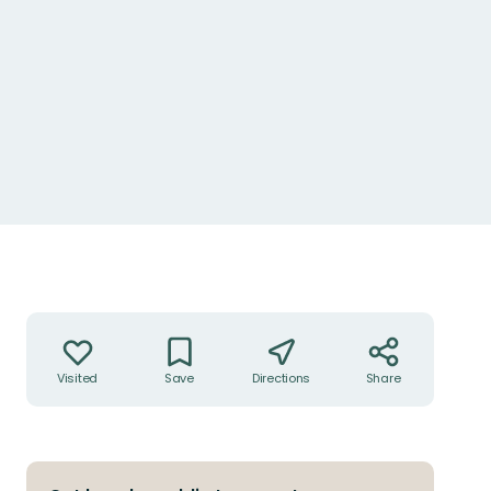
Actions
Visited
Save
Directions
Share