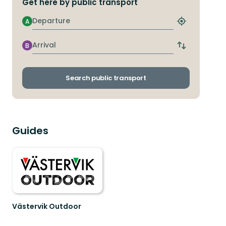
Get here by public transport
Departure
A
Find
closest
stop
Arrival
B
Switch
departure
and
arrival
Search public transport
stops
Guides
Västervik Outdoor
Västervik,
outdoor