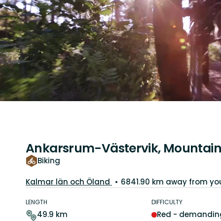
Ankarsrum-Västervik, Mountain
Biking
County:
Kalmar län och Öland
6841.90 km away from yo
Trail
details
LENGTH
DIFFICULTY
49.9 km
Red - demandin