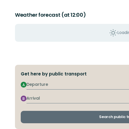
Weather forecast (at 12:00)
Loadin
Get here by public transport
Departure
A
Arrival
B
Search public 