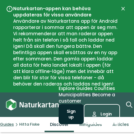
Naturkartan-appen kan behöva
Close
uppdateras för vissa användare
Användare av Naturkartans app för Android
rapporterar i sommar att appen är seg mm.
Vi rekommenderar att man raderar appen
helt från sin telefon i så fall och laddar ned
igen! Då skall den fungera bättre. Den
befintliga appen skall ersättas av en ny app
efter sommaren. Den gamla appen laddar
all data för hela landet lokalt i appen (för
att klara offline-läge) men det innebär att
den blir för stor för vissa telefoner - då
behöver den raderas och laddas ned igen!
Explore
Guides
Counties
Municipalities
Become a
customer
Sign
Login
up
Discover
Miniguides
Articles
Guides
Hitta Fiske