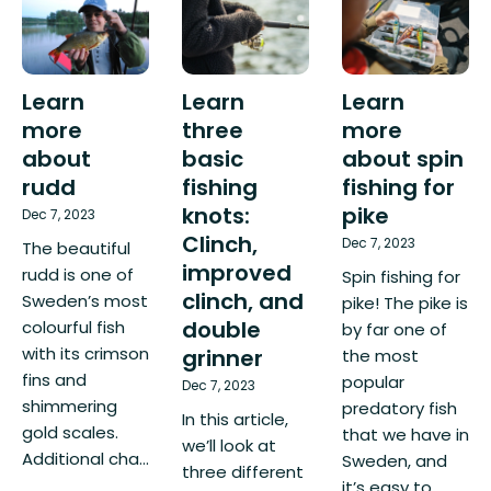
Learn
Learn
Learn
three
more
more
basic
about spin
about
fishing
fishing for
rudd
knots:
pike
Dec 7, 2023
Clinch,
Dec 7, 2023
The beautiful
improved
rudd is one of
Spin fishing for
clinch, and
Sweden’s most
pike! The pike is
double
colourful fish
by far one of
with its crimson
grinner
the most
fins and
popular
Dec 7, 2023
shimmering
predatory fish
In this article,
gold scales.
that we have in
we’ll look at
Additional cha...
Sweden, and
three different
it’s easy to...