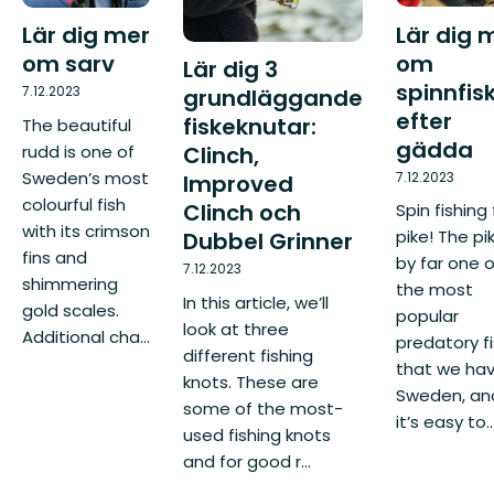
Lär dig 
Lär dig mer
om
om sarv
Lär dig 3
spinnfis
7.12.2023
grundläggande
efter
fiskeknutar:
The beautiful
gädda
rudd is one of
Clinch,
Sweden’s most
7.12.2023
Improved
colourful fish
Clinch och
Spin fishing 
with its crimson
pike! The pik
Dubbel Grinner
fins and
by far one o
7.12.2023
shimmering
the most
In this article, we’ll
gold scales.
popular
look at three
Additional cha...
predatory f
different fishing
that we hav
knots. These are
Sweden, an
some of the most-
it’s easy to..
used fishing knots
and for good r...