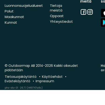
meitä
s
Luonnonsuojelualueet
Tietoja
meistä
Facebook
Instagra
A
Polut
St
Oppaat
Maakunnat
A
Yhteystiedot
Kunnat
St
© Outdoormap AB 2014-2026 Kaikki oikeudet
Ha
pidätetään
or
Tietosuojakäytäntö
Käyttöehdot
Evästekäytäntö
Impressum
phx-sto-01 · 26.7.1 (449747a8c)