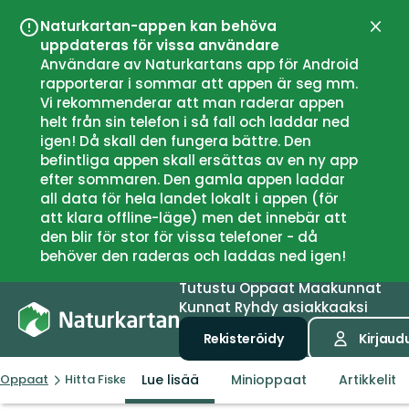
Naturkartan-appen kan behöva
Sulje
uppdateras för vissa användare
Användare av Naturkartans app för Android
rapporterar i sommar att appen är seg mm.
Vi rekommenderar att man raderar appen
helt från sin telefon i så fall och laddar ned
igen! Då skall den fungera bättre. Den
befintliga appen skall ersättas av en ny app
efter sommaren. Den gamla appen laddar
all data för hela landet lokalt i appen (för
att klara offline-läge) men det innebär att
den blir för stor för vissa telefoner - då
behöver den raderas och laddas ned igen!
Tutustu
Oppaat
Maakunnat
Kunnat
Ryhdy asiakkaaksi
Rekisteröidy
Kirjaud
Lue lisää
Minioppaat
Artikkelit
Oppaat
Hitta Fiske