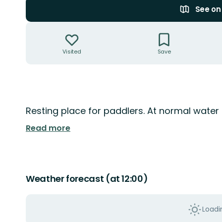
See o
Actions
Visited
Save
Description
Resting place for paddlers. At normal water l
Read more
Weather forecast (at 12:00)
Loadin