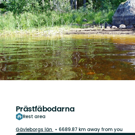
Prästfäbodarna
Rest area
County:
Gävleborgs län
6689.87 km away from you