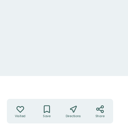
Actions
Visited
Save
Directions
Share