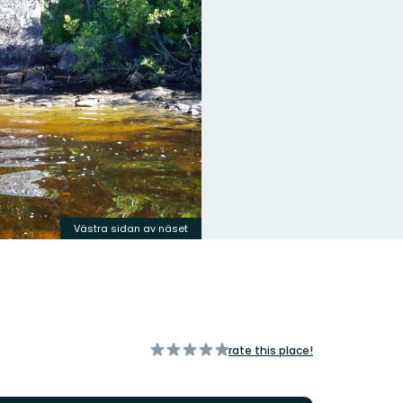
Västra sidan av näset
of
rate this place!
5
stars