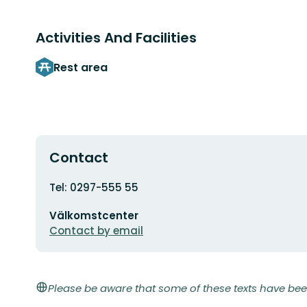
Activities And Facilities
Rest area
Contact
Address
Tel: 0297-555 55
Email
Välkomstcenter
address
Contact by email
Please be aware that some of these texts have bee