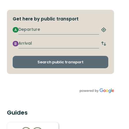
Get here by public transport
Departure
A
Find
closest
stop
Arrival
B
Switch
departure
and
arrival
Search public transport
stops
Guides