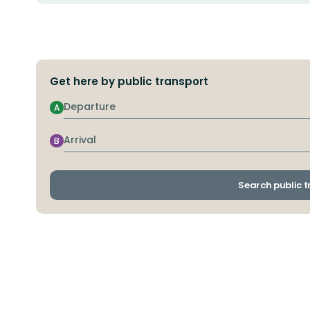
Get here by public transport
Departure
A
Arrival
B
Search public 