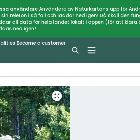
issa användare
Användare av Naturkartans app för Andr
n telefon i så fall och laddar ned igen! Då skall den fun
 all data för hela landet lokalt i appen (för att klara of
addas ned igen!
alities
Become a customer
Enter
fullscreen