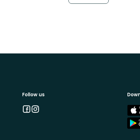
Follow us
Down
Facebook
Instagram
App
Stor
App
Stor