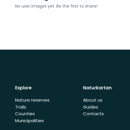
No user images yet. Be the first to share!
Explore
Naturkartan
Nature reserves
About us
Trails
Guides
Counties
Contacts
Municipalities