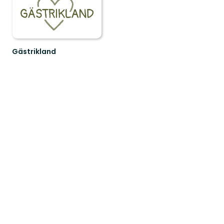
Gästrikland
Hitta
ditt
nästa
friluftsäventyr
i
Gästrikland!