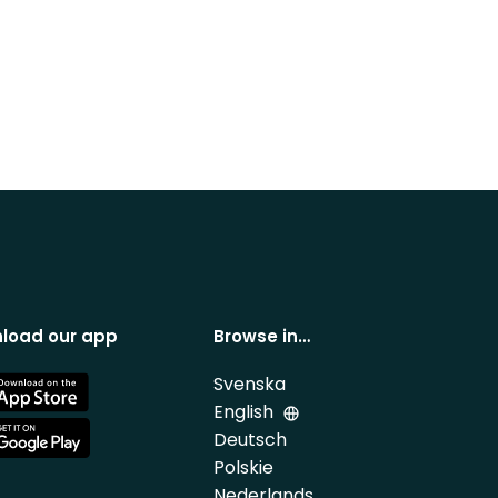
load our app
Browse in…
Svenska
e
English
Deutsch
e
Polskie
Nederlands