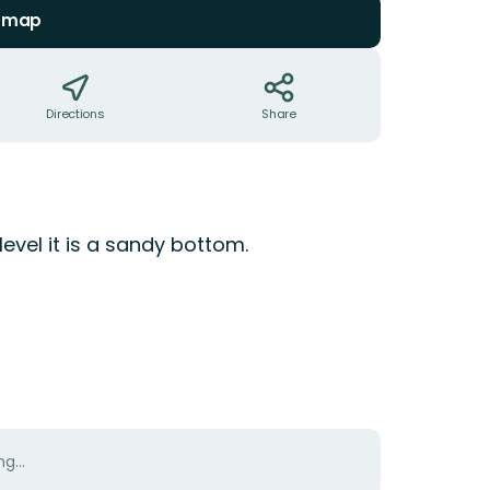
n map
Directions
Share
evel it is a sandy bottom.
g...