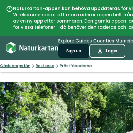
Naturkartan-appen kan behöva uppdateras för v
Vi rekommenderar att man raderar appen helt från si
av en ny app efter sommaren. Den gamla appen laddar
för vissa telefoner - då behöver den raderas och l
Explore
Guides
Counties
Municip
Sign up
Login
Gävleborgs län
Rest area
Prästfäbodarna