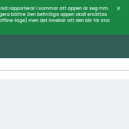
oid rapporterar i sommar att appen är seg mm.
Close
gera bättre. Den befintliga appen skall ersättas
fline-läge) men det innebär att den blir för stor